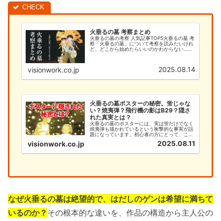
火垂るの墓 考察まとめ
火垂るの墓の考察 人気記事TOP5火垂るの墓 考
察「火垂るの墓」について考察を読みたいけれ
ど、どこから始めたらいいのかわからない…そ
んなあなたのために、このサイトでは火垂るの
墓の考察を徹底的に解説します。今まで「何と
なく見ていた」という方で...
2025.08.14
visionwork.co.jp
火垂るの墓ポスターの秘密。蛍じゃな
い？焼夷弾？飛行機の影はB29？隠さ
れた真実とは？
火垂るの墓のポスターには、実は蛍だけでなく
焼夷弾も描かれているという衝撃的な事実が話
題になっています。初心者の方にとって、この
深い意味を理解することは、作品への理解を大
2025.08.11
visionwork.co.jp
きく深める重要なポイントです。本記事では、
火垂るの墓のポスターに隠された焼夷弾の秘密
と、初心者が知るべき基本情報...
なぜ火垂るの墓は絶望的で、はだしのゲンは希望に満ちて
いるのか？
その根本的な違いを、作品の構造から主人公の