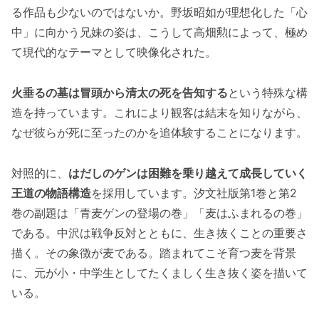
る作品も少ないのではないか。野坂昭如が理想化した「心
中」に向かう兄妹の姿は、こうして高畑勲によって、極め
て現代的なテーマとして映像化された。
火垂るの墓は冒頭から清太の死を告知する
という特殊な構
造を持っています。これにより観客は結末を知りながら、
なぜ彼らが死に至ったのかを追体験することになります。
対照的に、
はだしのゲンは困難を乗り越えて成長していく
王道の物語構造
を採用しています。汐文社版第1巻と第2
巻の副題は「青麦ゲンの登場の巻」「麦はふまれるの巻」
である。中沢は戦争反対とともに、生き抜くことの重要さ
描く。その象徴が麦である。踏まれてこそ育つ麦を背景
に、元が小・中学生としてたくましく生き抜く姿を描いて
いる。