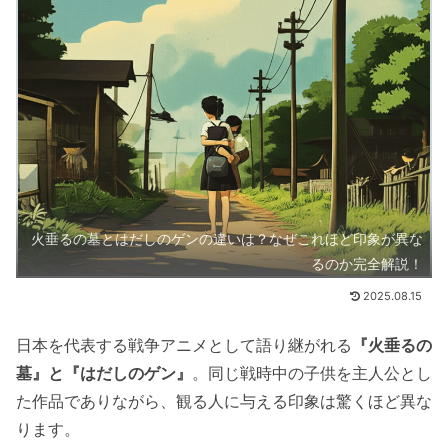
火垂るの墓とはだしのゲンの違いは？なぜこれほど印象が異な
るのか完全解説！
2025.08.15
日本を代表する戦争アニメとして語り継がれる
『火垂るの
墓』と『はだしのゲン』
。同じ戦時中の子供を主人公とし
た作品でありながら、観る人に与える印象は驚くほど異な
ります。