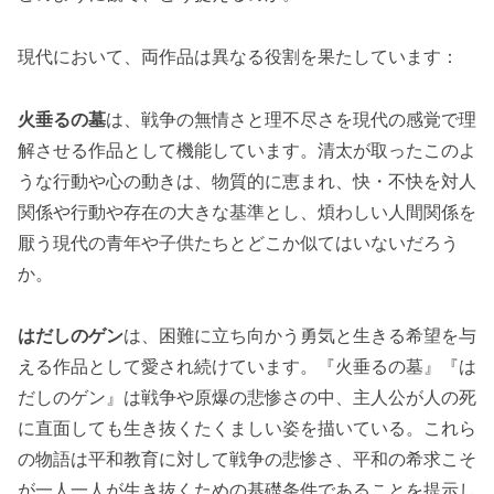
現代において、両作品は異なる役割を果たしています：
火垂るの墓
は、戦争の無情さと理不尽さを現代の感覚で理
解させる作品として機能しています。清太が取ったこのよ
うな行動や心の動きは、物質的に恵まれ、快・不快を対人
関係や行動や存在の大きな基準とし、煩わしい人間関係を
厭う現代の青年や子供たちとどこか似てはいないだろう
か。
はだしのゲン
は、困難に立ち向かう勇気と生きる希望を与
える作品として愛され続けています。『火垂るの墓』『は
だしのゲン』は戦争や原爆の悲惨さの中、主人公が人の死
に直面しても生き抜くたくましい姿を描いている。これら
の物語は平和教育に対して戦争の悲惨さ、平和の希求こそ
が一人一人が生き抜くための基礎条件であることを提示し