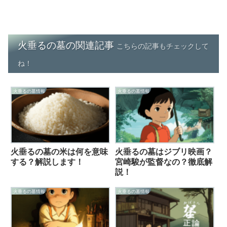
火垂るの墓の関連記事
こちらの記事もチェックして
ね！
火垂るの墓情報
火垂るの墓情報
火垂るの墓の米は何を意味
火垂るの墓はジブリ映画？
する？解説します！
宮崎駿が監督なの？徹底解
説！
火垂るの墓情報
火垂るの墓情報