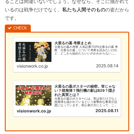
ることは間違いないでしょう。なぜなら、そこに描かれて
いるのは戦争だけでなく、
私たち人間そのもの
の姿だから
です。
火垂るの墓 考察まとめ
火垂るの墓の考察 人気記事TOP5火垂るの墓 考
察「火垂るの墓」について考察を読みたいけれ
ど、どこから始めたらいいのかわからない…そ
んなあなたのために、このサイトでは火垂るの
墓の考察を徹底的に解説します。今まで「何と
なく見ていた」という方で...
2025.08.14
visionwork.co.jp
火垂るの墓ポスターの秘密。蛍じゃな
い？焼夷弾？飛行機の影はB29？隠さ
れた真実とは？
火垂るの墓のポスターには、実は蛍だけでなく
焼夷弾も描かれているという衝撃的な事実が話
題になっています。初心者の方にとって、この
深い意味を理解することは、作品への理解を大
2025.08.11
visionwork.co.jp
きく深める重要なポイントです。本記事では、
火垂るの墓のポスターに隠された焼夷弾の秘密
と、初心者が知るべき基本情報...