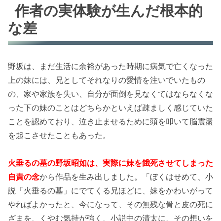
作者の実体験が生んだ根本的
な差
野坂は、まだ生活に余裕があった時期に病気で亡くなった
上の妹には、兄としてそれなりの愛情を注いでいたもの
の、家や家族を失い、自分が面倒を見なくてはならなくな
った下の妹のことはどちらかといえば疎ましく感じていた
ことを認めており、泣き止ませるために頭を叩いて脳震盪
を起こさせたこともあった。
火垂るの墓の野坂昭如は、実際に妹を餓死させてしまった
自責の念
から作品を生み出しました。「ぼくはせめて、小
説「火垂るの墓」にでてくる兄ほどに、妹をかわいがって
やればよかったと、今になって、その無残な骨と皮の死に
ざまを、くやむ気持が強く、小説中の清太に、その想いを