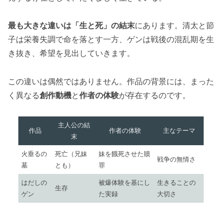
最も大きな違いは「生と死」の結末
にあります。清太と節
子は栄養失調で命を落とす一方、ゲンは戦後の混乱期を生
き抜き、希望を見出していきます。
この違いは偶然ではありません。作品の背景には、まった
く異なる
創作動機
と
作者の体験
が存在するのです。
主人公の結
作品
作者の体験
主なテーマ
末
火垂るの
死亡（兄妹
妹を餓死させた贖
戦争の無情さ
墓
とも）
罪
はだしの
被爆体験を基にし
生きることの
生存
ゲン
た実録
大切さ