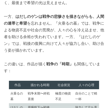
く、最後まで希望の光は見えません。
一方、
はだしのゲンは戦争の悲惨さを描きながらも、人間
の連帯と希望
を忘れません。『火垂るの墓』では、戦争に
よる物資不足や社会の荒廃が、人々の心を冷え込ませ、他
者を助ける余裕が失われています。一方、『はだしのゲ
ン』では、戦後の復興に向けて人々が協力し合い、助け合
う姿が描かれています。
この違いは、作品が描く
戦争の「時期」
も関係していま
す：
作品
描かれる時期
社会状況
人々の心理
火垂るの
戦争末期〜終戦
極度の物資
自分のことで精
墓
直後
不足
一杯
はだしの
原爆投下〜戦後
協力して立ち直