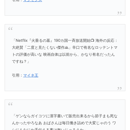
「Netflix『火垂るの墓』190カ国一斉放送開始📺 海外の反応：
大絶賛「二度と見たくない傑作🙏」辛口で有名なロッテントマ
トの評価が高いな 映画自体は以前から、かなり有名だったん
ですね？」
引用：
マイネ王
「ゲンならガイコツに漢字書いて販売出来るから節子まも死な
んかったやろなあ おばさんは毎日働き詰めで大変じゃのう ワ
シにもなにか手伝える事は無いじゃろうか」