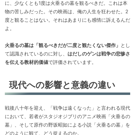
に、少なくとも1度は火垂るの墓を観るべきだ。これは本
物の苦しみだった。その映画は、俺の人生を狂わせた。2
度と観ることはない。それはあまりにも感情に訴えるんだ
よ。
火垂るの墓は「観るべきだが二度と観たくない傑作」
とし
て認識されているのに対し、
はだしのゲンは戦争の悲惨さ
を伝える教材的価値
で評価されています。
現代への影響と意義の違い
戦後八十年を迎え、「戦争は遠くなった」と言われる現代
において、若者がスタジオジブリのアニメ映画「火垂るの
墓」、そして原作の野坂昭如による小説「火垂るの墓」を
どのように観て、どう捉えるのか。