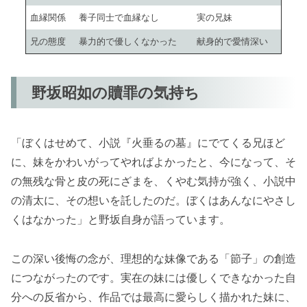
血縁関係
養子同士で血縁なし
実の兄妹
兄の態度
暴力的で優しくなかった
献身的で愛情深い
野坂昭如の贖罪の気持ち
「ぼくはせめて、小説『火垂るの墓』にでてくる兄ほど
に、妹をかわいがってやればよかったと、今になって、そ
の無残な骨と皮の死にざまを、くやむ気持が強く、小説中
の清太に、その想いを託したのだ。ぼくはあんなにやさし
くはなかった」と野坂自身が語っています。
この深い後悔の念が、理想的な妹像である「節子」の創造
につながったのです。実在の妹には優しくできなかった自
分への反省から、作品では最高に愛らしく描かれた妹に、