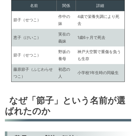
名前
関係
詳細
作中の
4歳で栄養失調により死
節子（せつこ）
妹
去
実在の
恵子（けいこ）
1歳6ヶ月で死去
義妹
野坂の
神戸大空襲で重傷を負う
節子（せつこ）
養母
も生存
藤原節子（ふじわらせ
初恋の
小学校1年生時の同級生
つこ）
人
なぜ「節子」という名前が選
ばれたのか