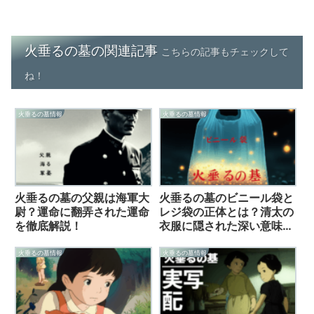
火垂るの墓の関連記事
こちらの記事もチェックして
ね！
火垂るの墓情報
火垂るの墓情報
火垂るの墓の父親は海軍大
火垂るの墓のビニール袋と
尉？運命に翻弄された運命
レジ袋の正体とは？清太の
を徹底解説！
衣服に隠された深い意味を
徹底解説！
火垂るの墓情報
火垂るの墓情報