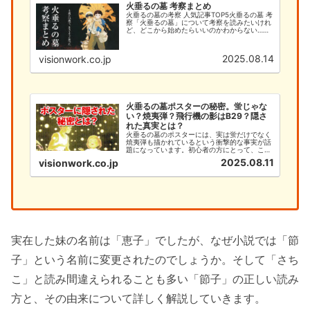
火垂るの墓 考察まとめ
火垂るの墓の考察 人気記事TOP5火垂るの墓 考
察「火垂るの墓」について考察を読みたいけれ
ど、どこから始めたらいいのかわからない…そ
んなあなたのために、このサイトでは火垂るの
墓の考察を徹底的に解説します。今まで「何と
なく見ていた」という方で...
2025.08.14
visionwork.co.jp
火垂るの墓ポスターの秘密。蛍じゃな
い？焼夷弾？飛行機の影はB29？隠さ
れた真実とは？
火垂るの墓のポスターには、実は蛍だけでなく
焼夷弾も描かれているという衝撃的な事実が話
題になっています。初心者の方にとって、この
深い意味を理解することは、作品への理解を大
2025.08.11
visionwork.co.jp
きく深める重要なポイントです。本記事では、
火垂るの墓のポスターに隠された焼夷弾の秘密
と、初心者が知るべき基本情報...
実在した妹の名前は「恵子」でしたが、なぜ小説では「節
子」という名前に変更されたのでしょうか。そして「さち
こ」と読み間違えられることも多い「節子」の正しい読み
方と、その由来について詳しく解説していきます。