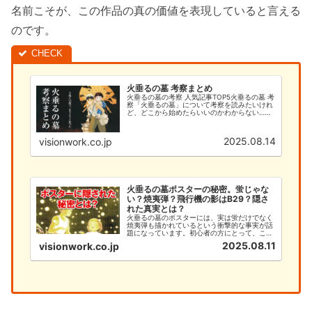
名前こそが、この作品の真の価値を表現していると言える
のです。
火垂るの墓 考察まとめ
火垂るの墓の考察 人気記事TOP5火垂るの墓 考
察「火垂るの墓」について考察を読みたいけれ
ど、どこから始めたらいいのかわからない…そ
んなあなたのために、このサイトでは火垂るの
墓の考察を徹底的に解説します。今まで「何と
なく見ていた」という方で...
2025.08.14
visionwork.co.jp
火垂るの墓ポスターの秘密。蛍じゃな
い？焼夷弾？飛行機の影はB29？隠さ
れた真実とは？
火垂るの墓のポスターには、実は蛍だけでなく
焼夷弾も描かれているという衝撃的な事実が話
題になっています。初心者の方にとって、この
深い意味を理解することは、作品への理解を大
2025.08.11
visionwork.co.jp
きく深める重要なポイントです。本記事では、
火垂るの墓のポスターに隠された焼夷弾の秘密
と、初心者が知るべき基本情報...