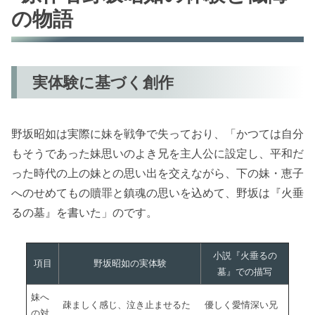
の物語
実体験に基づく創作
野坂昭如は実際に妹を戦争で失っており、「かつては自分
もそうであった妹思いのよき兄を主人公に設定し、平和だ
った時代の上の妹との思い出を交えながら、下の妹・恵子
へのせめてもの贖罪と鎮魂の思いを込めて、野坂は『火垂
るの墓』を書いた」のです。
小説『火垂るの
項目
野坂昭如の実体験
墓』での描写
妹へ
疎ましく感じ、泣き止ませるた
優しく愛情深い兄
の対