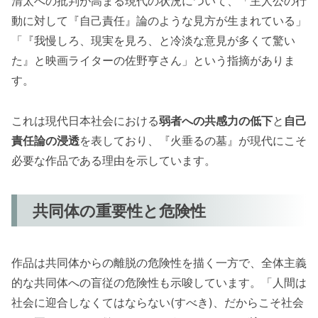
清太への批判が高まる現代の状況について、「主人公の行
動に対して『自己責任』論のような見方が生まれている」
「『我慢しろ、現実を見ろ、と冷淡な意見が多くて驚い
た』と映画ライターの佐野亨さん」という指摘がありま
す。
これは現代日本社会における
弱者への共感力の低下
と
自己
責任論の浸透
を表しており、『火垂るの墓』が現代にこそ
必要な作品である理由を示しています。
共同体の重要性と危険性
作品は共同体からの離脱の危険性を描く一方で、全体主義
的な共同体への盲従の危険性も示唆しています。「人間は
社会に迎合しなくてはならない(すべき)、だからこそ社会