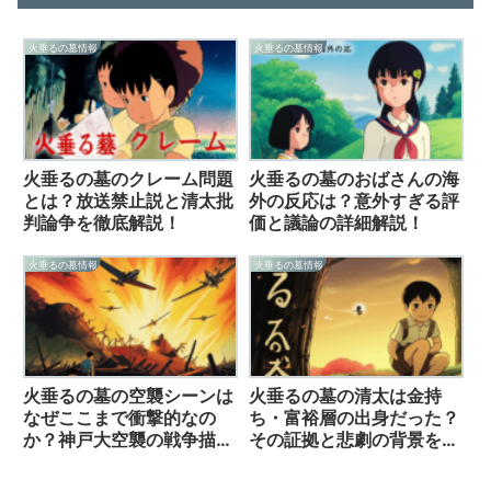
火垂るの墓情報
火垂るの墓情報
火垂るの墓のクレーム問題
火垂るの墓のおばさんの海
とは？放送禁止説と清太批
外の反応は？意外すぎる評
判論争を徹底解説！
価と議論の詳細解説！
火垂るの墓情報
火垂るの墓情報
火垂るの墓の空襲シーンは
火垂るの墓の清太は金持
なぜここまで衝撃的なの
ち・富裕層の出身だった？
か？神戸大空襲の戦争描写
その証拠と悲劇の背景を解
を徹底解説！
説！