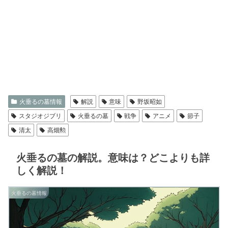
火垂るの墓情報
解説
意味
野坂昭如
スタジオジブリ
火垂るの墓
戦争
アニメ
節子
清太
高畑勲
火垂るの墓の解説。意味は？どこよりも詳
しく解説！
火垂るの墓情報