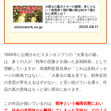
火垂るの墓ポスターの秘密。蛍じゃな
い？焼夷弾？飛行機の影はB29？隠さ
れた真実とは？
火垂るの墓のポスターには、実は蛍だけでなく
焼夷弾も描かれているという衝撃的な事実が話
題になっています。初心者の方にとって、この
深い意味を理解することは、作品への理解を大
2025.08.11
visionwork.co.jp
きく深める重要なポイントです。本記事では、
火垂るの墓のポスターに隠された焼夷弾の秘密
と、初心者が知るべき基本情報...
1988年に公開されたスタジオジブリの『火垂るの墓』
は、多くの人が「戦争の悲惨さを描いた反戦映画」として
理解していますが、高畑勲監督自身が「これは反戦メッセ
ージの映画ではない」、「火垂るの墓を見ても、戦争反対
の意思が芽生えるはずがない」と言い続けている通り、作
品の真の意味はもっと深い部分にあります。
この作品が描いているのは、
戦争という極限状態におい
て、社会の共同体から離脱してしまった兄妹が、どのよう