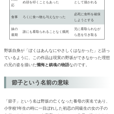
め頭を叩くこともあった
として描かれる
応
必死に食料を確保
食事
ろくに食べ物も与えなかった
しようとする
妹の
兄に看取られなが
誰にも看取られることなく餓死
最期
ら息を引き取る
野坂自身が「ぼくはあんなにやさしくはなかった」と語っ
ているように、この作品は現実の野坂ができなかった理想
の兄の姿を描いた
懺悔と鎮魂の物語
なのです。
節子という名前の意味
「節子」という名は野坂の亡くなった養母の実名であり、
小学校1年生の時に一目ぼれした初恋の同級生の女の子の