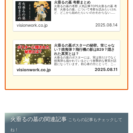
火垂るの墓 考察まとめ
火垂るの墓の考察 人気記事TOP5火垂るの墓 考
察「火垂るの墓」について考察を読みたいけれ
ど、どこから始めたらいいのかわからない…そ
んなあなたのために、このサイトでは火垂るの
墓の考察を徹底的に解説します。今まで「何と
なく見ていた」という方で...
2025.08.14
visionwork.co.jp
火垂るの墓ポスターの秘密。蛍じゃな
い？焼夷弾？飛行機の影はB29？隠さ
れた真実とは？
火垂るの墓のポスターには、実は蛍だけでなく
焼夷弾も描かれているという衝撃的な事実が話
題になっています。初心者の方にとって、この
深い意味を理解することは、作品への理解を大
2025.08.11
visionwork.co.jp
きく深める重要なポイントです。本記事では、
火垂るの墓のポスターに隠された焼夷弾の秘密
と、初心者が知るべき基本情報...
火垂るの墓の関連記事
こちらの記事もチェックして
ね！