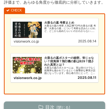
評価まで、あらゆる角度から徹底的に分析していきます。
火垂るの墓 考察まとめ
火垂るの墓の考察 人気記事TOP5火垂るの墓 考
察「火垂るの墓」について考察を読みたいけれ
ど、どこから始めたらいいのかわからない…そ
んなあなたのために、このサイトでは火垂るの
墓の考察を徹底的に解説します。今まで「何と
なく見ていた」という方で...
2025.08.14
visionwork.co.jp
火垂るの墓ポスターの秘密。蛍じゃな
い？焼夷弾？飛行機の影はB29？隠さ
れた真実とは？
火垂るの墓のポスターには、実は蛍だけでなく
焼夷弾も描かれているという衝撃的な事実が話
題になっています。初心者の方にとって、この
深い意味を理解することは、作品への理解を大
2025.08.11
visionwork.co.jp
きく深める重要なポイントです。本記事では、
火垂るの墓のポスターに隠された焼夷弾の秘密
と、初心者が知るべき基本情報...
目次