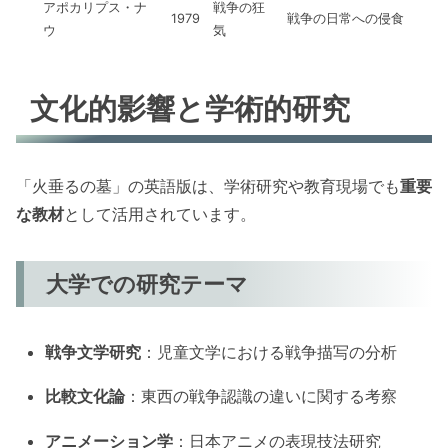
アポカリプス・ナ
戦争の狂
1979
戦争の日常への侵食
ウ
気
文化的影響と学術的研究
「火垂るの墓」の英語版は、学術研究や教育現場でも
重要
な教材
として活用されています。
大学での研究テーマ
戦争文学研究
：児童文学における戦争描写の分析
比較文化論
：東西の戦争認識の違いに関する考察
アニメーション学
：日本アニメの表現技法研究