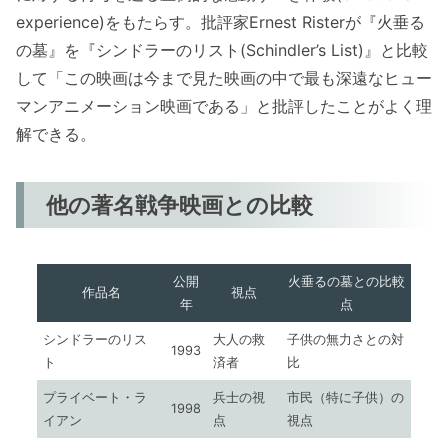
experience)をもたらす。批評家Ernest Risterが『火垂る
の墓』を『シンドラーのリスト(Schindler’s List)』と比較
して「この映画は今まで見た映画の中で最も深遠なヒュー
マンアニメーション映画である」と批評したことがよく理
解できる。
他の著名戦争映画との比較
公開
火垂るの墓との比較
作品名
視点
年
点
シンドラーのリス
大人の救
子供の無力さとの対
1993
ト
済者
比
プライベート・ラ
兵士の視
市民（特に子供）の
1998
イアン
点
視点