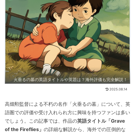
火垂るの墓の英語タイトルや英題は？海外評価も完全解説！
2025.08.14
高畑勲監督による不朽の名作「火垂るの墓」について、英
語圏での評価や受け入れられ方に興味を持つファンは多い
でしょう。この記事では、作品の
英語タイトル「Grave
of the Fireflies」
の詳細な解説から、海外での圧倒的な