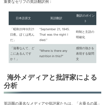
重要なセリフの英語翻訳例：
翻訳のポイン
日本語原文
英語翻訳
ト
「昭和20年9月21
“September 21, 1945.
時制と主語の
日夜。ぼくは死ん
That was the night I
明確化
だ」
died.”
「滋養なんて、ど
感情の強さを
“Where is there any
こにあるんです
表現する疑問
nutrition in this?”
か！」
文
海外メディアと批評家による
分析
英語圏の著名なメディアや批評家たちは、「火垂るの墓」