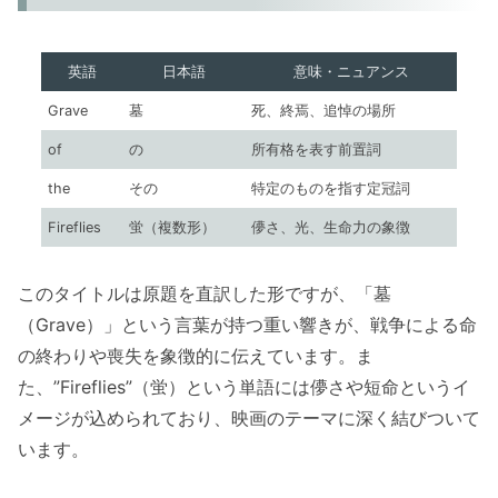
英語
日本語
意味・ニュアンス
Grave
墓
死、終焉、追悼の場所
of
の
所有格を表す前置詞
the
その
特定のものを指す定冠詞
Fireflies
蛍（複数形）
儚さ、光、生命力の象徴
このタイトルは原題を直訳した形ですが、「墓
（Grave）」という言葉が持つ重い響きが、戦争による命
の終わりや喪失を象徴的に伝えています。ま
た、”Fireflies”（蛍）という単語には儚さや短命というイ
メージが込められており、映画のテーマに深く結びついて
います。