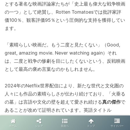
とする著名な映画評論家たちが「史上最も偉大な戦争映画
の一つ」として絶賛し、Rotten Tomatoesでは批評家評
価100％、観客評価95％という圧倒的な支持を獲得してい
ます。
「素晴らしい映画だ。もう二度と見たくない」（Good,
great, amazing movie. Never watching again）それ
は、二度と戦争の惨劇を目にしたくないという、反戦映画
として最高の褒め言葉なのかもしれません。
2024年のNetflix世界配信により、新たな世代と文化圏の
人々にも作品の素晴らしさが伝わり続けており、「火垂る
の墓」は言語や文化の壁を超えて愛され続ける
真の傑作
で
あることが改めて証明されています。英語タイトル
「Grave of the Fireflies」は、この不朽の名作を世界に紹
介する完璧な架け橋として、今後も多くの人々の心に深い
ホーム
シェア
目次へ
トップ
サイドバー