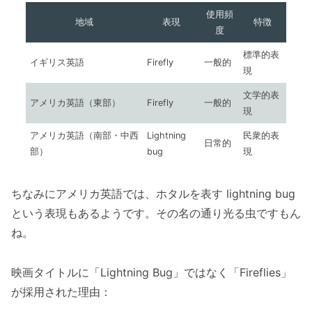
使用頻
地域
表現
特徴
度
標準的表
イギリス英語
Firefly
一般的
現
文学的表
アメリカ英語（東部）
Firefly
一般的
現
アメリカ英語（南部・中西
Lightning
民衆的表
日常的
部）
bug
現
ちなみにアメリカ英語では、ホタルを表す lightning bug
という表現もあるようです。その名の通り光る虫ですもん
ね。
映画タイトルに「Lightning Bug」ではなく「Fireflies」
が採用された理由：