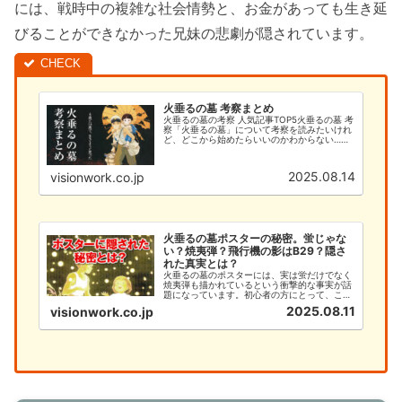
には、戦時中の複雑な社会情勢と、お金があっても生き延
びることができなかった兄妹の悲劇が隠されています。
火垂るの墓 考察まとめ
火垂るの墓の考察 人気記事TOP5火垂るの墓 考
察「火垂るの墓」について考察を読みたいけれ
ど、どこから始めたらいいのかわからない…そ
んなあなたのために、このサイトでは火垂るの
墓の考察を徹底的に解説します。今まで「何と
なく見ていた」という方で...
2025.08.14
visionwork.co.jp
火垂るの墓ポスターの秘密。蛍じゃな
い？焼夷弾？飛行機の影はB29？隠さ
れた真実とは？
火垂るの墓のポスターには、実は蛍だけでなく
焼夷弾も描かれているという衝撃的な事実が話
題になっています。初心者の方にとって、この
深い意味を理解することは、作品への理解を大
2025.08.11
visionwork.co.jp
きく深める重要なポイントです。本記事では、
火垂るの墓のポスターに隠された焼夷弾の秘密
と、初心者が知るべき基本情報...