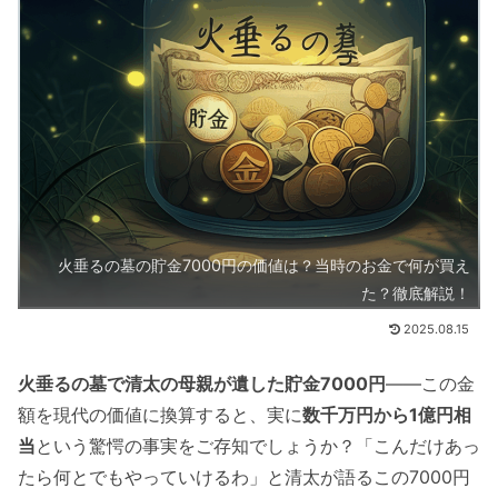
火垂るの墓の貯金7000円の価値は？当時のお金で何が買え
た？徹底解説！
2025.08.15
火垂るの墓で清太の母親が遺した貯金7000円
——この金
額を現代の価値に換算すると、実に
数千万円から1億円相
当
という驚愕の事実をご存知でしょうか？「こんだけあっ
たら何とでもやっていけるわ」と清太が語るこの7000円