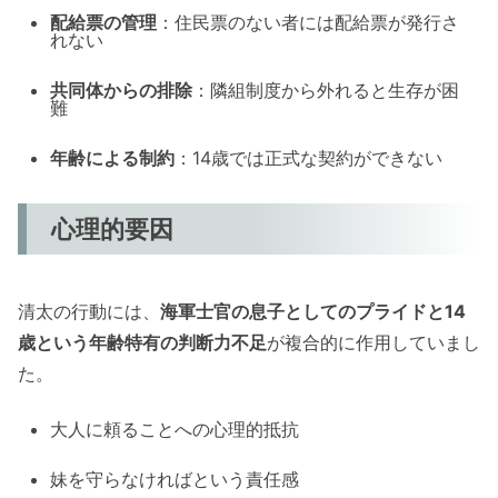
配給票の管理
：住民票のない者には配給票が発行さ
れない
共同体からの排除
：隣組制度から外れると生存が困
難
年齢による制約
：14歳では正式な契約ができない
心理的要因
清太の行動には、
海軍士官の息子としてのプライドと14
歳という年齢特有の判断力不足
が複合的に作用していまし
た。
大人に頼ることへの心理的抵抗
妹を守らなければという責任感