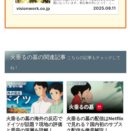
題になっています。初心者の方にとって、この
深い意味を理解することは、作品への理解を大
2025.08.11
visionwork.co.jp
きく深める重要なポイントです。本記事では、
火垂るの墓のポスターに隠された焼夷弾の秘密
と、初心者が知るべき基本情報...
火垂るの墓の関連記事
こちらの記事もチェックして
ね！
火垂るの墓情報
火垂るの墓情報
火垂るの墓の海外の反応で
火垂るの墓の配信はNetflix
ドイツが話題？現地の評価
で見れる？国内初のサブス
と受容の深層を詳解！
ク配信を徹底解説！