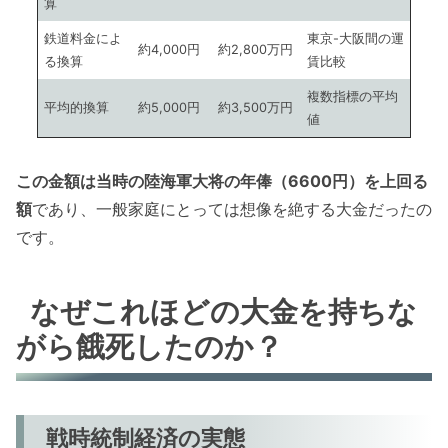
算
鉄道料金によ
東京-大阪間の運
約4,000円
約2,800万円
る換算
賃比較
複数指標の平均
平均的換算
約5,000円
約3,500万円
値
この金額は当時の陸海軍大将の年俸（6600円）を上回る
額
であり、一般家庭にとっては想像を絶する大金だったの
です。
なぜこれほどの大金を持ちな
がら餓死したのか？
戦時統制経済の実態