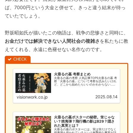
ば、7000円という大金と併せて、きっと違う結末が待っ
ていたでしょう。
野坂昭如氏が描いたこの物語は、戦争の悲惨さと同時に、
お金だけでは解決できない人間社会の複雑さ
を私たちに教
えてくれる、永遠に色褪せない名作なのです。
火垂るの墓 考察まとめ
火垂るの墓の考察 人気記事TOP5火垂るの墓 考
察「火垂るの墓」について考察を読みたいけれ
ど、どこから始めたらいいのかわからない…そ
んなあなたのために、このサイトでは火垂るの
墓の考察を徹底的に解説します。今まで「何と
なく見ていた」という方で...
2025.08.14
visionwork.co.jp
火垂るの墓ポスターの秘密。蛍じゃな
い？焼夷弾？飛行機の影はB29？隠さ
れた真実とは？
火垂るの墓のポスターには、実は蛍だけでなく
焼夷弾も描かれているという衝撃的な事実が話