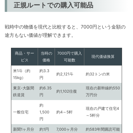
正規ルートでの購入可能品
戦時中の物価を現代と比較すると、7000円という金額の
途方もない価値が理解できます。
商品・サー
当時の
7000円で購入
現代価値換算
ビス
価格
可能数
米1斗（約
約3.3
約2,121斗
約32トンの米
15kg）
円
東京-大阪間
約6.35
現在の新幹線約550
約1,102往復
鉄道賃
円
万円分
約
現在の戸建て住宅4
一般住宅
1,500
約4～5軒
～5軒分
円
新聞1ヶ月分
約1円
7,000ヶ月分
約583年間購読可能