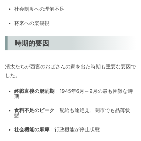
社会制度への理解不足
将来への楽観視
時期的要因
清太たちが西宮のおばさんの家を出た時期も重要な要因で
した。
終戦直後の混乱期
：1945年6月～9月の最も困難な時
期
食料不足のピーク
：配給も途絶え、闇市でも品薄状
態
社会機能の麻痺
：行政機能が停止状態