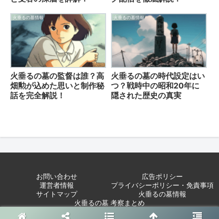
火垂るの墓情報
火垂るの墓情報
火垂るの墓の監督は誰？高
火垂るの墓の時代設定はい
畑勲が込めた思いと制作秘
つ？戦時中の昭和20年に
話を完全解説！
隠された歴史の真実
お問い合わせ
広告ポリシー
運営者情報
プライバシーポリシー・免責事項
サイトマップ
火垂るの墓情報
火垂るの墓 考察まとめ
Copyright © 2023 火垂るの墓の考察 All Rights Reserved.