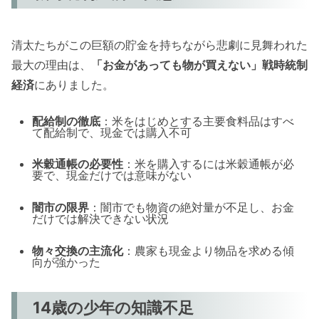
清太たちがこの巨額の貯金を持ちながら悲劇に見舞われた
最大の理由は、
「お金があっても物が買えない」戦時統制
経済
にありました。
配給制の徹底
：米をはじめとする主要食料品はすべ
て配給制で、現金では購入不可
米穀通帳の必要性
：米を購入するには米穀通帳が必
要で、現金だけでは意味がない
闇市の限界
：闇市でも物資の絶対量が不足し、お金
だけでは解決できない状況
物々交換の主流化
：農家も現金より物品を求める傾
向が強かった
14歳の少年の知識不足