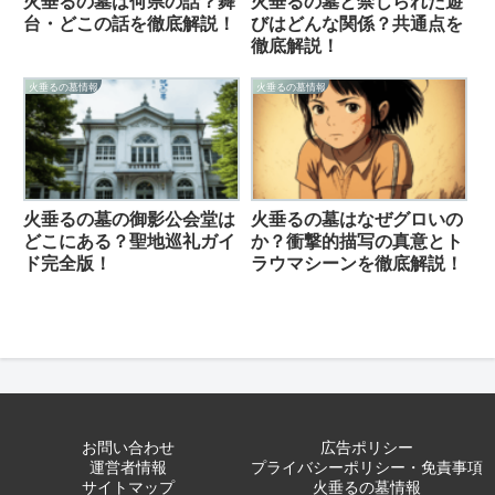
火垂るの墓は何県の話？舞
火垂るの墓と禁じられた遊
台・どこの話を徹底解説！
びはどんな関係？共通点を
徹底解説！
火垂るの墓情報
火垂るの墓情報
火垂るの墓の御影公会堂は
火垂るの墓はなぜグロいの
どこにある？聖地巡礼ガイ
か？衝撃的描写の真意とト
ド完全版！
ラウマシーンを徹底解説！
お問い合わせ
広告ポリシー
運営者情報
プライバシーポリシー・免責事項
サイトマップ
火垂るの墓情報