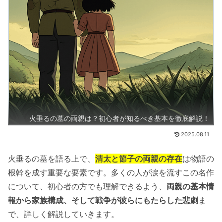
火垂るの墓の両親は？初心者が知るべき基本を徹底解説！
2025.08.11
火垂るの墓を語る上で、
清太と節子の両親の存在
は物語の
根幹を成す重要な要素です。多くの人が涙を流すこの名作
について、初心者の方でも理解できるよう、
両親の基本情
報から家族構成、そして戦争が彼らにもたらした悲劇
ま
で、詳しく解説していきます。