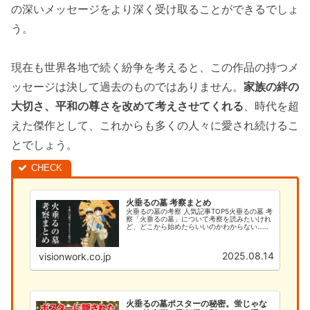
の深いメッセージをより深く受け取ることができるでしょ
う。
現在も世界各地で続く紛争を考えると、この作品の持つメ
ッセージは決して過去のものではありません。
家族の絆の
大切さ、平和の尊さを改めて考えさせてくれる
、時代を超
えた傑作として、これからも多くの人々に愛され続けるこ
とでしょう。
火垂るの墓 考察まとめ
火垂るの墓の考察 人気記事TOP5火垂るの墓 考
察「火垂るの墓」について考察を読みたいけれ
ど、どこから始めたらいいのかわからない…そ
んなあなたのために、このサイトでは火垂るの
墓の考察を徹底的に解説します。今まで「何と
なく見ていた」という方で...
2025.08.14
visionwork.co.jp
火垂るの墓ポスターの秘密。蛍じゃな