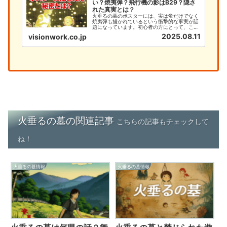
い？焼夷弾？飛行機の影はB29？隠さ
れた真実とは？
火垂るの墓のポスターには、実は蛍だけでなく
焼夷弾も描かれているという衝撃的な事実が話
題になっています。初心者の方にとって、この
深い意味を理解することは、作品への理解を大
2025.08.11
visionwork.co.jp
きく深める重要なポイントです。本記事では、
火垂るの墓のポスターに隠された焼夷弾の秘密
と、初心者が知るべき基本情報...
火垂るの墓の関連記事
こちらの記事もチェックして
ね！
火垂るの墓情報
火垂るの墓情報