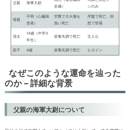
父親
海軍大尉
全滅）
ンのみ
不明（心臓病
空襲で大火傷を
序盤で死亡、回
母親
患者）
負い死亡
想で登場
14歳（中学3
清太
栄養失調で死亡
主人公
年生）
節子
4歳
栄養失調で死亡
ヒロイン
なぜこのような運命を辿った
のか – 詳細な背景
父親の海軍大尉について