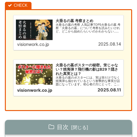
火垂るの墓 考察まとめ
火垂るの墓の考察 人気記事TOP5火垂るの墓 考
察「火垂るの墓」について考察を読みたいけれ
ど、どこから始めたらいいのかわからない…そ
んなあなたのために、このサイトでは火垂るの
墓の考察を徹底的に解説します。今まで「何と
なく見ていた」という方で...
2025.08.14
visionwork.co.jp
火垂るの墓ポスターの秘密。蛍じゃな
い？焼夷弾？飛行機の影はB29？隠さ
れた真実とは？
火垂るの墓のポスターには、実は蛍だけでなく
焼夷弾も描かれているという衝撃的な事実が話
題になっています。初心者の方にとって、この
深い意味を理解することは、作品への理解を大
2025.08.11
visionwork.co.jp
きく深める重要なポイントです。本記事では、
火垂るの墓のポスターに隠された焼夷弾の秘密
と、初心者が知るべき基本情報...
目次