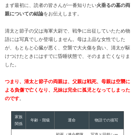
まず最初に、読者の皆さんが一番知りたい
火垂るの墓の両
親についての結論
をお伝えします。
清太と節子の父は海軍大尉で、戦争に出征していたため物
語には写真でしか登場しません。母は上品な女性でした
が、もともと心臓が悪く、空襲で大火傷を負い、清太が駆
けつけたときにはすでに昏睡状態で、そのまま亡くなりま
した。
つまり、清太と節子の両親は、父親は戦死、母親は空襲に
よる負傷で亡くなり、兄妹は完全に孤児となってしまった
のです
。
家族
年齢・階級
運命
物語での描写
関係
戦死（連合艦隊
写真と回想シー