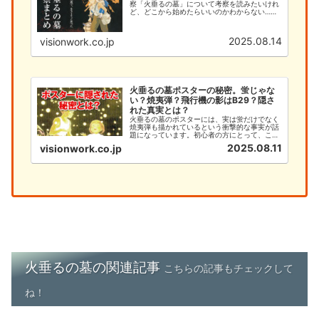
察「火垂るの墓」について考察を読みたいけれ
ど、どこから始めたらいいのかわからない…そ
んなあなたのために、このサイトでは火垂るの
墓の考察を徹底的に解説します。今まで「何と
なく見ていた」という方で...
2025.08.14
visionwork.co.jp
火垂るの墓ポスターの秘密。蛍じゃな
い？焼夷弾？飛行機の影はB29？隠さ
れた真実とは？
火垂るの墓のポスターには、実は蛍だけでなく
焼夷弾も描かれているという衝撃的な事実が話
題になっています。初心者の方にとって、この
深い意味を理解することは、作品への理解を大
2025.08.11
visionwork.co.jp
きく深める重要なポイントです。本記事では、
火垂るの墓のポスターに隠された焼夷弾の秘密
と、初心者が知るべき基本情報...
火垂るの墓の関連記事
こちらの記事もチェックして
ね！