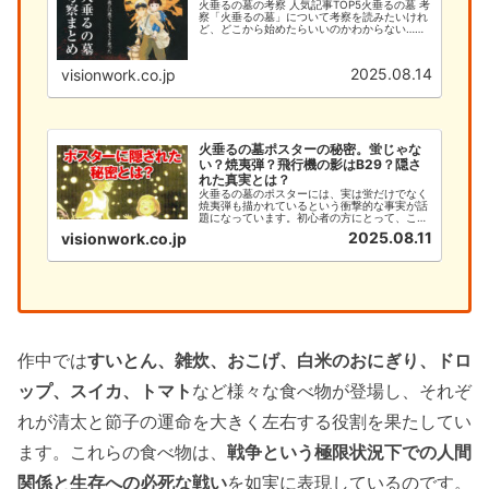
火垂るの墓の考察 人気記事TOP5火垂るの墓 考
察「火垂るの墓」について考察を読みたいけれ
ど、どこから始めたらいいのかわからない…そ
んなあなたのために、このサイトでは火垂るの
墓の考察を徹底的に解説します。今まで「何と
なく見ていた」という方で...
2025.08.14
visionwork.co.jp
火垂るの墓ポスターの秘密。蛍じゃな
い？焼夷弾？飛行機の影はB29？隠さ
れた真実とは？
火垂るの墓のポスターには、実は蛍だけでなく
焼夷弾も描かれているという衝撃的な事実が話
題になっています。初心者の方にとって、この
深い意味を理解することは、作品への理解を大
2025.08.11
visionwork.co.jp
きく深める重要なポイントです。本記事では、
火垂るの墓のポスターに隠された焼夷弾の秘密
と、初心者が知るべき基本情報...
作中では
すいとん、雑炊、おこげ、白米のおにぎり、ドロ
ップ、スイカ、トマト
など様々な食べ物が登場し、それぞ
れが清太と節子の運命を大きく左右する役割を果たしてい
ます。これらの食べ物は、
戦争という極限状況下での人間
関係と生存への必死な戦い
を如実に表現しているのです。