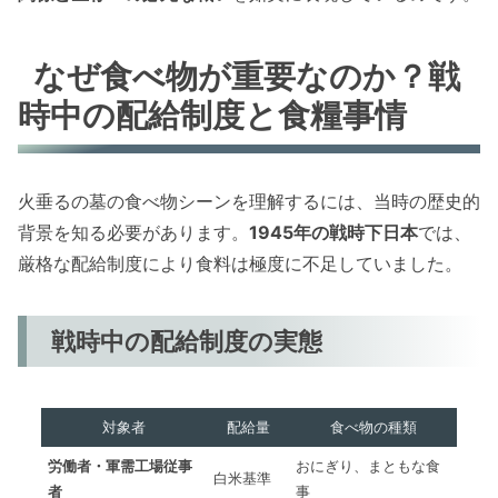
なぜ食べ物が重要なのか？戦
時中の配給制度と食糧事情
火垂るの墓の食べ物シーンを理解するには、当時の歴史的
背景を知る必要があります。
1945年の戦時下日本
では、
厳格な配給制度により食料は極度に不足していました。
戦時中の配給制度の実態
対象者
配給量
食べ物の種類
労働者・軍需工場従事
おにぎり、まともな食
白米基準
者
事