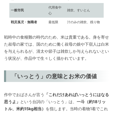
代用食中
一般市民
雑炊、すいとん
心
戦災孤児・無職者
最低限
汁のみの雑炊、残り物
戦時中の食糧難の時代のため、米は貴重である。身を寄せ
た叔母の家では、国のために働く叔母の娘や下宿人は白米
を与えられるが、清太や節子は雑炊しか与えられないとい
う状況が、作品中で生々しく描かれています。
「いっとう」の意味とお米の価値
作中でおばさんが言う
「これだけあればいっとうにはなる
思うよ」
という台詞の「いっとう」は、
一斗（約18リッ
トル、米約15kg相当）
を指します。当時の着物1着でこれ