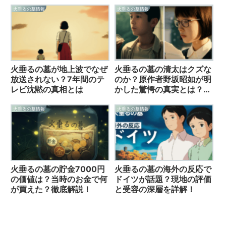
火垂るの墓情報
火垂るの墓情報
火垂るの墓が地上波でなぜ
火垂るの墓の清太はクズな
放送されない？7年間のテ
のか？原作者野坂昭如が明
レビ沈黙の真相とは
かした驚愕の真実とは？完
全解説！
火垂るの墓情報
火垂るの墓情報
火垂るの墓の貯金7000円
火垂るの墓の海外の反応で
の価値は？当時のお金で何
ドイツが話題？現地の評価
が買えた？徹底解説！
と受容の深層を詳解！