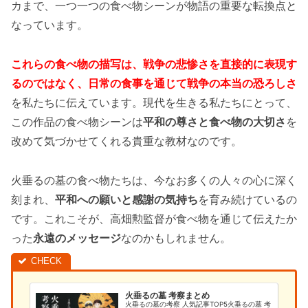
カまで、一つ一つの食べ物シーンが物語の重要な転換点と
なっています。
これらの食べ物の描写は、戦争の悲惨さを直接的に表現す
るのではなく、日常の食事を通じて戦争の本当の恐ろしさ
を私たちに伝えています。現代を生きる私たちにとって、
この作品の食べ物シーンは
平和の尊さと食べ物の大切さ
を
改めて気づかせてくれる貴重な教材なのです。
火垂るの墓の食べ物たちは、今なお多くの人々の心に深く
刻まれ、
平和への願いと感謝の気持ち
を育み続けているの
です。これこそが、高畑勲監督が食べ物を通じて伝えたか
った
永遠のメッセージ
なのかもしれません。
火垂るの墓 考察まとめ
火垂るの墓の考察 人気記事TOP5火垂るの墓 考