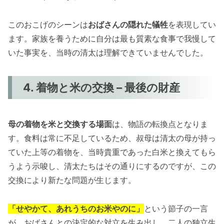
このおこげのシーンは
おばさんの隠れた犠牲
を表現してい
ます。家族を養うために自分は最も質素な食事で我慢して
いた事実を、当時の清太は理解できていませんでした。
4. 着物と米の交換 – 最後の財産
母の着物を米と交換する場面
は、物語の転換点となりま
す。食料は常に不足しているため、叔母は清太の母が持っ
ていた上等の着物を、当時貴重であった白米と換えてもら
うよう示唆し、清太たちはその通りにするのですが、この
交換により新たな問題が生じます。
「せやかて、あれうちのお米やのに」
という節子の一言
が、おばさんとの決定的な対立を生み出し、二人の独立生