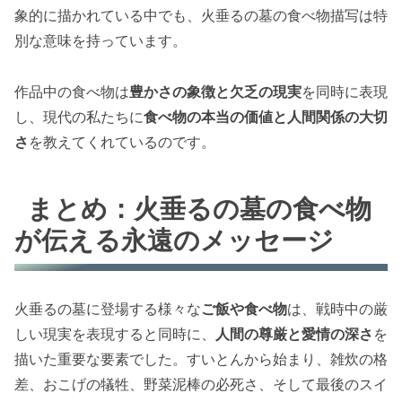
象的に描かれている中でも、火垂るの墓の食べ物描写は特
別な意味を持っています。
作品中の食べ物は
豊かさの象徴と欠乏の現実
を同時に表現
し、現代の私たちに
食べ物の本当の価値と人間関係の大切
さ
を教えてくれているのです。
まとめ：火垂るの墓の食べ物
が伝える永遠のメッセージ
火垂るの墓に登場する様々な
ご飯や食べ物
は、戦時中の厳
しい現実を表現すると同時に、
人間の尊厳と愛情の深さ
を
描いた重要な要素でした。すいとんから始まり、雑炊の格
差、おこげの犠牲、野菜泥棒の必死さ、そして最後のスイ