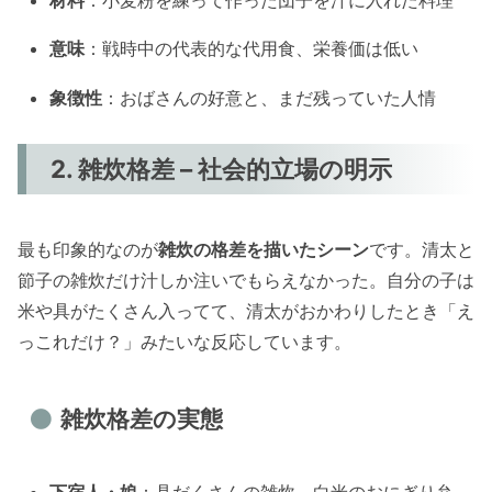
意味
：戦時中の代表的な代用食、栄養価は低い
象徴性
：おばさんの好意と、まだ残っていた人情
2. 雑炊格差 – 社会的立場の明示
最も印象的なのが
雑炊の格差を描いたシーン
です。清太と
節子の雑炊だけ汁しか注いでもらえなかった。自分の子は
米や具がたくさん入ってて、清太がおかわりしたとき「え
っこれだけ？」みたいな反応しています。
雑炊格差の実態
下宿人・娘
：具だくさんの雑炊、白米のおにぎり弁