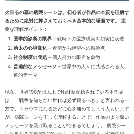
火垂るの墓の病院シーンは、初心者が作品の本質を理解す
るために絶対に押さえておくべき基本的な場面です。
重
要な理解ポイント：
医学的診断の限界
– 戦時下の医療現実を如実に表現
清太の心境変化
– 希望から絶望への転換点
社会制度の問題
– 個人努力の限界を象徴
普遍的なメッセージ
– 世界中の人々に共感される人
道的テーマ
現在、世界190か国以上でNetflix配信されている本作品
は、「戦争を知らない世代は必ず観るべき」と言われる一
方で、トラウマになるほどに心を痛めてしまう人もいます
が、病院シーンを正しく理解することで、作品のより深い
メッセージを受け取ることができるでしょう。 病院シー
ンは単なる医療描写ではなく、戦争の悲惨さ、家族の絆、