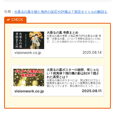
引用：
火垂るの墓を観た海外の反応や評価は？英語タイトルの解説も
火垂るの墓 考察まとめ
火垂るの墓の考察 人気記事TOP5火垂るの墓 考
察「火垂るの墓」について考察を読みたいけれ
ど、どこから始めたらいいのかわからない…そ
んなあなたのために、このサイトでは火垂るの
墓の考察を徹底的に解説します。今まで「何と
なく見ていた」という方で...
2025.08.14
visionwork.co.jp
火垂るの墓ポスターの秘密。蛍じゃな
い？焼夷弾？飛行機の影はB29？隠さ
れた真実とは？
火垂るの墓のポスターには、実は蛍だけでなく
焼夷弾も描かれているという衝撃的な事実が話
題になっています。初心者の方にとって、この
深い意味を理解することは、作品への理解を大
2025.08.11
visionwork.co.jp
きく深める重要なポイントです。本記事では、
火垂るの墓のポスターに隠された焼夷弾の秘密
と、初心者が知るべき基本情報...