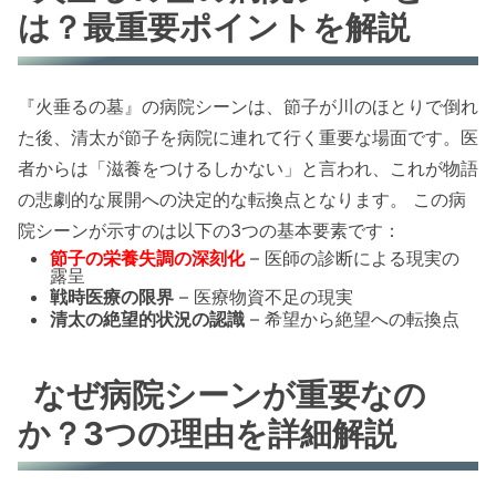
は？最重要ポイントを解説
『火垂るの墓』の病院シーンは、節子が川のほとりで倒れ
た後、清太が節子を病院に連れて行く重要な場面です。医
者からは「滋養をつけるしかない」と言われ、これが物語
の悲劇的な展開への決定的な転換点となります。 この病
院シーンが示すのは以下の3つの基本要素です：
節子の栄養失調の深刻化
– 医師の診断による現実の
露呈
戦時医療の限界
– 医療物資不足の現実
清太の絶望的状況の認識
– 希望から絶望への転換点
なぜ病院シーンが重要なの
か？3つの理由を詳細解説