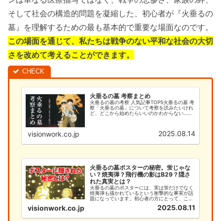
そして社会の構造的問題を凝縮した、初心者が『火垂るの
墓』を理解するための最も基本的で重要な場面なのです。
この場面を通じて、私たちは戦争のない平和な社会の大切
さを改めて考えることができます。
火垂るの墓 考察まとめ
火垂るの墓の考察 人気記事TOP5火垂るの墓 考
察「火垂るの墓」について考察を読みたいけれ
ど、どこから始めたらいいのかわからない…そ
んなあなたのために、このサイトでは火垂るの
墓の考察を徹底的に解説します。今まで「何と
なく見ていた」という方で...
2025.08.14
visionwork.co.jp
火垂るの墓ポスターの秘密。蛍じゃな
い？焼夷弾？飛行機の影はB29？隠さ
れた真実とは？
火垂るの墓のポスターには、実は蛍だけでなく
焼夷弾も描かれているという衝撃的な事実が話
題になっています。初心者の方にとって、この
深い意味を理解することは、作品への理解を大
2025.08.11
visionwork.co.jp
きく深める重要なポイントです。本記事では、
火垂るの墓のポスターに隠された焼夷弾の秘密
と、初心者が知るべき基本情報...