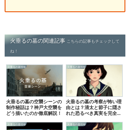
火垂るの墓の関連記事
こちらの記事もチェックして
ね！
火垂るの墓情報
火垂るの墓情報
火垂るの墓の空襲シーンの
火垂るの墓の考察が怖い理
制作秘話は？神戸大空襲を
由とは？清太と節子に隠さ
どう描いたのか徹底解説！
れた恐るべき真実を完全解
説！
火垂るの墓情報
火垂るの墓情報