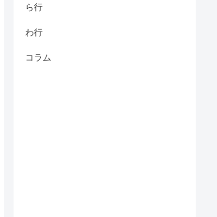
ら行
わ行
コラム