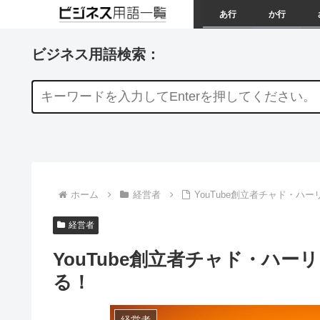
あ行
か行
ビジネス用語検索：
ホーム
経営者
YouTube創立者チャド・
経営者
YouTube創立者チャド・ハ
る！
経営者