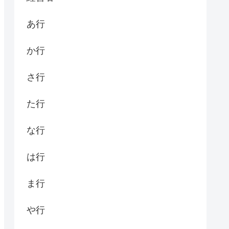
あ行
か行
さ行
た行
な行
は行
ま行
や行