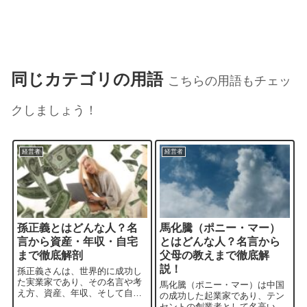
同じカテゴリの用語
こちらの用語もチェッ
クしましょう！
経営者
経営者
孫正義とはどんな人？名
馬化騰（ポニー・マー）
言から資産・年収・自宅
とはどんな人？名言から
まで徹底解剖
父母の教えまで徹底解
説！
孫正義さんは、世界的に成功し
た実業家であり、その名言や考
馬化騰（ポニー・マー）は中国
え方、資産、年収、そして自宅
の成功した起業家であり、テン
についても大変興味深いものが
セントの創業者として名高い存