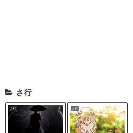
さ行
さ行
さ行