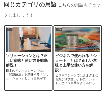
同じカテゴリの用語
こちらの用語もチェッ
クしましょう！
さ行
さ行
ソリューションとは？正
ビジネスで使われる「シ
しい意味と使い方を徹底
ョート」とは？正しい意
解説！
味と上手な使い方を解
説！
日本のビジネスシーンでは、
「問題解決」を意味する「ソリ
ビジネスシーンではさまざまな
ューション」という言葉が非常
言葉が飛び交い、特に「ショー
に重要とされています。しか
ト」という言葉がよく耳にしま
し、その語源や意味、正しい使
すが、その意味や使い方は一体
い方について十分に理解してい
どのようなものなのでしょう
る人は少ないかもしれません。
か。この記事では、「ショー
本記事では、「ソリューショ
ト」とは何か、その意味やビジ
ン」とは何か、その意味...
ネスでの具体的な使い方につい
て解説していきます。...