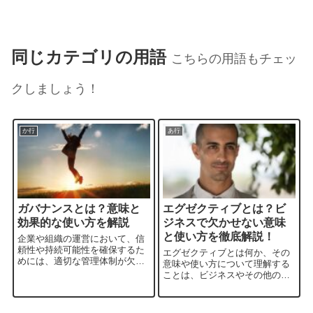
同じカテゴリの用語
こちらの用語もチェッ
クしましょう！
か行
あ行
ガバナンスとは？意味と
エグゼクティブとは？ビ
効果的な使い方を解説
ジネスで欠かせない意味
と使い方を徹底解説！
企業や組織の運営において、信
頼性や持続可能性を確保するた
エグゼクティブとは何か、その
めには、適切な管理体制が欠か
意味や使い方について理解する
せません。そのカギとなるのが
ことは、ビジネスやその他の分
「ガバナンス」ですが、はたし
野で活躍する上で非常に重要で
てその意味や使い方はどのよう
す。この記事では、エグゼクテ
なものなのでしょうか？この記
ィブの正確な定義や意味、さま