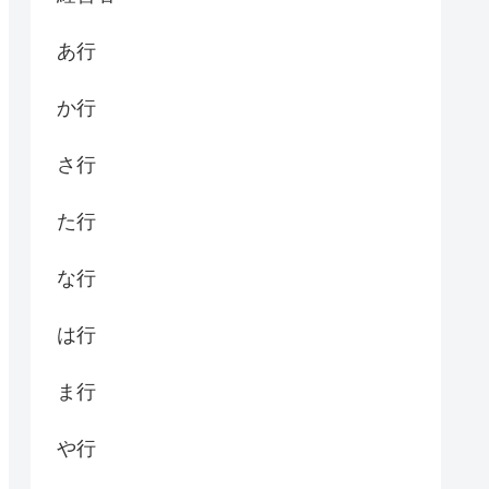
あ行
か行
さ行
た行
な行
は行
ま行
や行