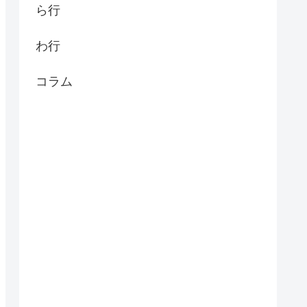
ら行
わ行
コラム