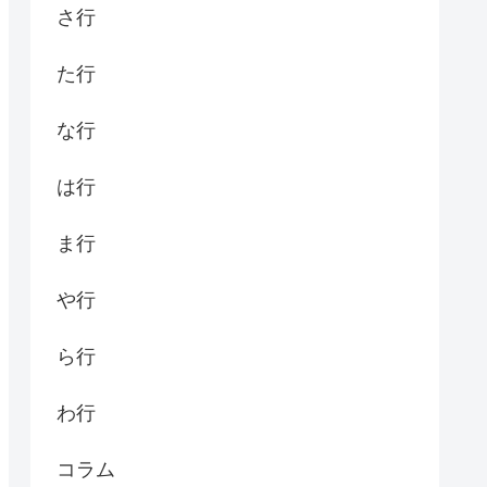
さ行
た行
な行
は行
ま行
や行
ら行
わ行
コラム