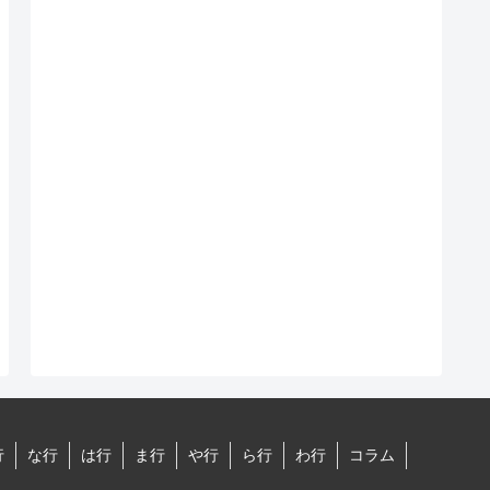
行
な行
は行
ま行
や行
ら行
わ行
コラム