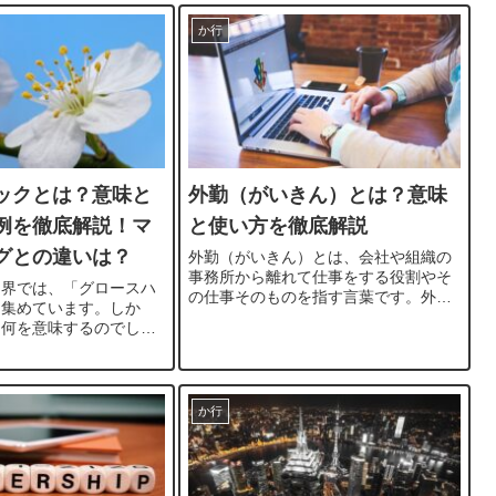
ポラリーの意味や使い方
意...
く解説していきます。芸
か行
ックとは？意味と
外勤（がいきん）とは？意味
例を徹底解説！マ
と使い方を徹底解説
グとの違いは？
外勤（がいきん）とは、会社や組織の
事務所から離れて仕事をする役割やそ
ス界では、「グロースハ
の仕事そのものを指す言葉です。外勤
を集めています。しか
の意味や使い方について説明します。
は何を意味するのでしょ
外勤とは具体的にどのような役割なの
どのように活用すれば効
か、どのような仕事内容なのかを理解
上げることができるので
することで、ビジネスの場で適切に使
記事では、グロースハッ
用...
その意味と使い方につい
か行