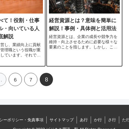
べて！役割・仕事
経営資源とは？意味を簡単に
ル・向いている人
解説！事例・具体例と活用法
底解説
経営資源とは、企業の成長や競争力を
維持・向上させるために必要な様々な
運営し、業績向上に貢献
要素のことを指します。しかし、これ
、管理職という役職が重
らの資源を効果的に活用する方法や意
たしています。それで
味を知らなければ、企業の可能性を最
」とは一体どのような意
大限に引き出すことは難しいでしょ
んな仕事を担っているの
う。このブログでは、「経営資源とは
この記事では、管理職の
何か...
主な仕事内容や必要なス
8
…
6
7
シーポリシー・免責事項
サイトマップ
あ行
か行
さ行
た