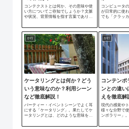
コンテクストとは何か、その意味や使
コンピュータ
い方についてご存知でしょうか？文脈
が日常的に使
や状況、背景情報を指す言葉であり、
でも「クラッ
ビジネスシーンやコミュニケーション
葉です。しか
において非常に重要な役割を果たして
一体何を意味
います。本記事では、コンテクストの
のでしょうか
基本的な意味と使い方、さらにカタカ
ラッカーの意
か行
か行
ナ...
い...
ケータリングとは何か？どう
コンテンポ
いう意味なのか？利用シーン
ンとの違い
など徹底解説！
えを徹底解
パーティー・イベントシーンでよく耳
現代の感覚や
にする「ケータリング」。果たしてケ
様々な分野で
ータリングとは、どのような意味を持
ンポラリー」
ち、どのような場面で利用されるので
ような意味を
しょうか。この記事では、ケータリン
る言葉なので