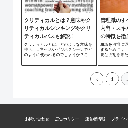
クリティカルとは？意味やク
管理職のす
リティカルシンキングやクリ
内容・スキ
ティカルパスも解説！
の特徴を徹
クリティカルとは、どのような意味を
組織を円滑に
持ち、日常生活やビジネスシーンでど
するためには
のように使われるのでしょうか？この
要な役割を果
記事では、「クリティカル」の意味や
は、「管理職
使い方を詳しく解説していきます。こ
味があり、ど
れを読めば、あなたもクリティカルを
でしょうか？
正しく活用できるようになります。
定義や役割、
前
1
1....
キル...
へ
お問い合わせ
広告ポリシー
運営者情報
プライバ