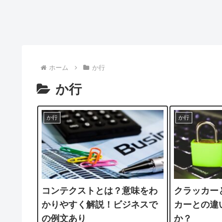
ホーム
か行
か行
か行
か行
コンテクストとは？意味をわ
クラッカー
かりやすく解説！ビジネスで
カーとの違
の例文あり
か？