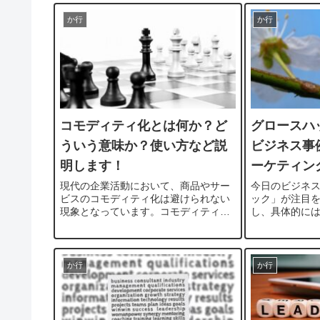
グの意味や使い方、さまざまな利用シ
は、コンテン
ーンについて具体的に解説していきま
について詳し
か行
か行
す...
術、フ...
コモディティ化とは何か？ど
グロースハ
ういう意味か？使い方など説
ビジネス事
明します！
ーケティン
現代の企業活動において、商品やサー
今日のビジネ
ビスのコモディティ化は避けられない
ック」が注目
現象となっています。コモディティ化
し、具体的に
とは、商品や日用品などの価値や特徴
うか？また、
が似通っており、生産者に関わらず商
果的な成果を
品価値が同様になり、差別化が難しい
しょうか？本
状態を指します。このブログでは、コ
クとは何か、
か行
か行
モ...
て詳...