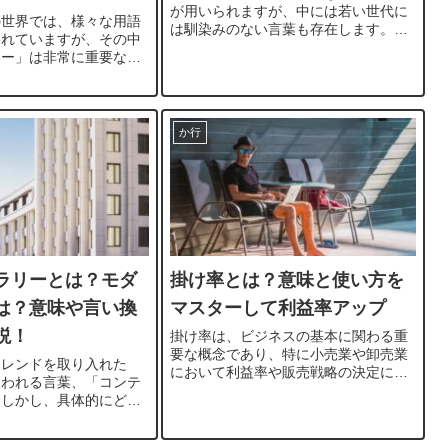
が用いられますが、中には若い世代に
の世界では、様々な用語
は馴染みのない言葉も存在します。
われていますが、その中
「がっちゃんこ」という言葉もその一
カー」は非常に重要な言
つで、いったいどのような意味を持
し、「クラッカー」とは
ち、どのように使われるのでしょう
し、どのように使われる
か。この記事では、「がっちゃんこ」
？今回のブログでは、ク
の意味や...
味や彼らが行う手法につ
か行
ラリーとは？モダ
掛け率とは？意味と使い方を
は？意味や言い換
マスターして利益率アップ
説！
掛け率は、ビジネスの基本に関わる重
要な概念であり、特に小売業や卸売業
トレンドを取り入れた
において利益率や販売戦略の決定に大
使われる言葉、「コンテ
きな影響を与えます。しかし、具体的
。しかし、具体的にどの
な意味や使い方については、多くの人
持ち、どのように使われ
が十分に理解していない場合もありま
しょうか？この記事で
す。このブログでは、「掛け率とは？