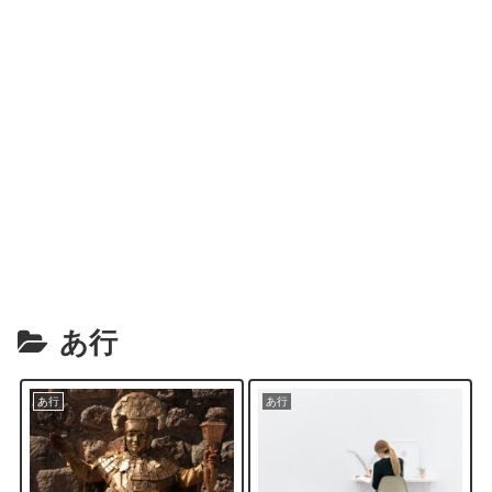
あ行
あ行
あ行