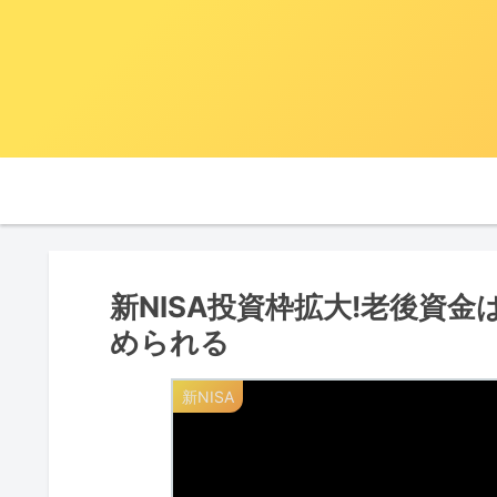
新NISA投資枠拡大!老後資金
められる
新NISA