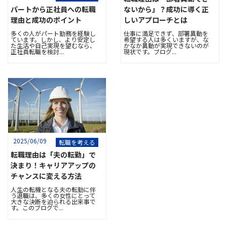
パートから正社員への転職
ないから」？成功に導く正
理由と成功のポイント
しいアプローチとは
多くの人がパート勤務を経験し
仕事に満足できず、部署異動を
ています。しかし、より安定し
希望する人は多くいますが、な
た生活や自己実現を望むなら、
かなか異動が実現できないのが
正社員転職を検討...
現状です。ブログ...
2025/06/09
転職を考える
転職理由は「夫の転勤」で
決まり！キャリアアップの
チャンスに変える方法
人生の転機となる夫の転勤に伴
う退職は、多くの女性にとって
大きな決断を迫られる出来事で
す。このブログで...