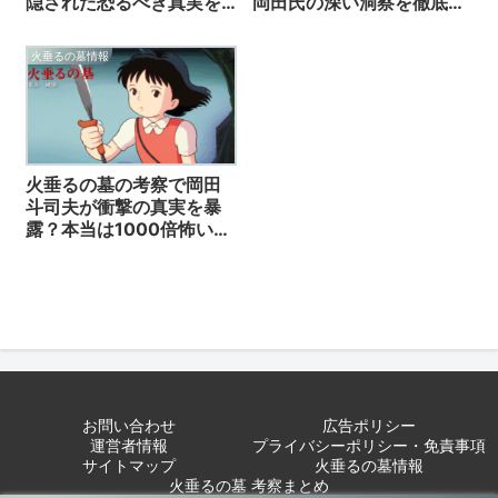
岡田氏の深い洞察を徹底
隠された恐るべき真実を
解説！
完全解説！
火垂るの墓情報
火垂るの墓の考察で岡田
斗司夫が衝撃の真実を暴
露？本当は1000倍怖いホ
ラー映画だった!
お問い合わせ
広告ポリシー
運営者情報
プライバシーポリシー・免責事項
サイトマップ
火垂るの墓情報
火垂るの墓 考察まとめ