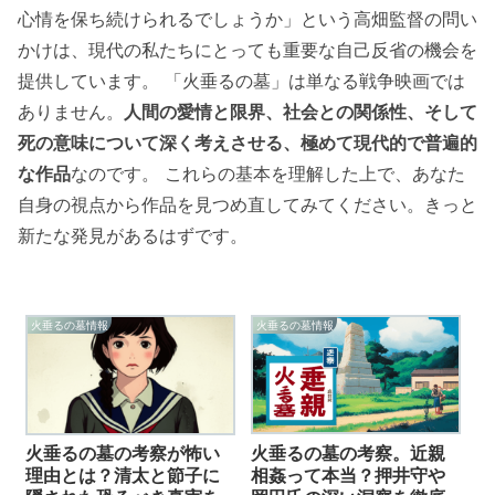
心情を保ち続けられるでしょうか」という高畑監督の問い
かけは、現代の私たちにとっても重要な自己反省の機会を
提供しています。 「火垂るの墓」は単なる戦争映画では
ありません。
人間の愛情と限界、社会との関係性、そして
死の意味について深く考えさせる、極めて現代的で普遍的
な作品
なのです。 これらの基本を理解した上で、あなた
自身の視点から作品を見つめ直してみてください。きっと
新たな発見があるはずです。
火垂るの墓情報
火垂るの墓情報
火垂るの墓の考察。近親
火垂るの墓の考察が怖い
相姦って本当？押井守や
理由とは？清太と節子に