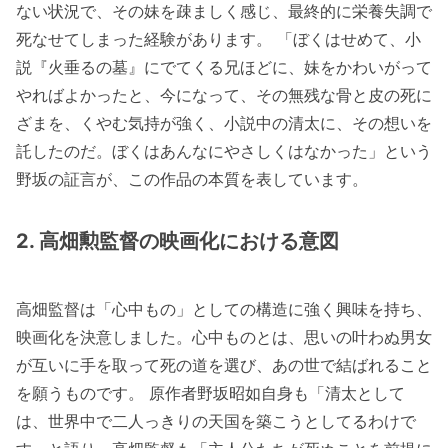
ない状況で、その妹を疎ましく感じ、最終的に栄養失調で
死なせてしまった経験があります。 「ぼくはせめて、小
説『火垂るの墓』にでてくる兄ほどに、妹をかわいがって
やればよかったと、今になって、その無残な骨と皮の死に
ざまを、くやむ気持が強く、小説中の清太に、その想いを
託したのだ。ぼくはあんなにやさしくはなかった」という
野坂の証言が、この作品の本質を表しています。
2. 高畑勲監督の映画化における意図
高畑監督は「心中もの」としての構造に強く興味を持ち、
映画化を決意しました。心中ものとは、思いの叶わぬ男女
が互いに手を取って死の道を選び、あの世で結ばれること
を願うものです。 原作者野坂昭如自身も「清太として
は、世界中で二人っきりの天国を築こうとしてるわけで