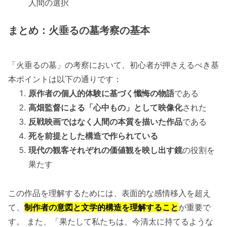
人間の選択
まとめ：火垂るの墓考察の基本
「火垂るの墓」の考察において、初心者が押さえるべき基
本ポイントは以下の通りです：
原作者の個人的体験に基づく懺悔の物語
である
高畑監督による「心中もの」として映像化
された
反戦映画ではなく人間の本質を描いた作品
である
死を前提とした構造で作られている
現代の観客それぞれの価値観を映し出す鏡
の役割を
果たす
この作品を理解するためには、表面的な感情移入を超え
て、
制作者の意図と文学的構造を理解すること
が重要で
す。 また、「果たして私たちは、今清太に持てるような