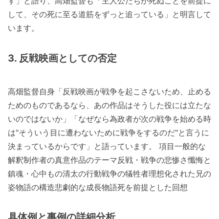
す」と語り、高畑監督も「主人公たちが死ぬことを前提に
して、その死に至る道筋をずっと追っている」と明言して
います。
3. 反戦映画としての否定
高畑監督自身「反戦映画が戦争を起こさないため、止める
ためのものであるなら、あの作品はそうした役には立たな
いのではないか」「なぜなら為政者が次の戦争を始める時
は"そういう目に遭わないために戦争をするのだ"と言うに
決まっているからです」と語っています。 項目一般的な
解釈制作者の真意作品のテーマ反戦・戦争の悲惨さ懺悔と
鎮魂・心中もの清太の行動戦争の犠牲者理想化された兄の
姿物語の構造悲劇的な成長物語死を前提とした回想
具体例と事例の詳細分析