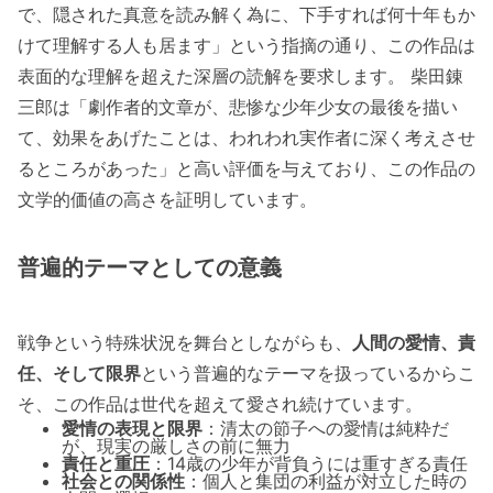
で、隠された真意を読み解く為に、下手すれば何十年もか
けて理解する人も居ます」という指摘の通り、この作品は
表面的な理解を超えた深層の読解を要求します。 柴田錬
三郎は「劇作者的文章が、悲惨な少年少女の最後を描い
て、効果をあげたことは、われわれ実作者に深く考えさせ
るところがあった」と高い評価を与えており、この作品の
文学的価値の高さを証明しています。
普遍的テーマとしての意義
戦争という特殊状況を舞台としながらも、
人間の愛情、責
任、そして限界
という普遍的なテーマを扱っているからこ
そ、この作品は世代を超えて愛され続けています。
愛情の表現と限界
：清太の節子への愛情は純粋だ
が、現実の厳しさの前に無力
責任と重圧
：14歳の少年が背負うには重すぎる責任
社会との関係性
：個人と集団の利益が対立した時の