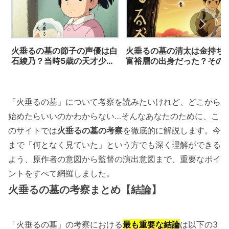
火垂るの墓の節子の声優は白
火垂るの墓の清太は金持ち
石綾乃？当時5歳の天才少女
富裕層の出身だった？その
の現在を徹底解説！
拠と悲劇の背景を解説！
「火垂るの墓」について考察を読みたいけれど、どこから
始めたらいいのかわからない…そんなあなたのために、こ
のサイトでは
火垂るの墓の考察
を徹底的に解説します。今
まで「何となく見ていた」という方でも深く理解ができる
よう、原作者の意図から監督の演出意図まで、重要なポイ
ントをすべて網羅しました。
火垂るの墓の考察まとめ【結論】
「火垂るの墓」の考察における
最も重要な結論
は以下の3