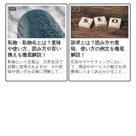
さ行
さ行
私物・私物化とは？意味
訴求とは？読み方や意
や使い方、読み方や言い
味、使い方の例文を徹底
換えも徹底解説！
解説！
私物という言葉は、日常生活で
広告やマーケティングにおい
頻繁に使用されますが、その意
て、商品やサービスの魅力を消
味や使い方を正確に理解してい
費者にうまく訴えかけることは
るでしょうか？この記事では、
非常に重要です。本日のブログ
私物の意味や使い方について具
では、「訴求」という概念につ
体的な例文と共に解説していき
いて詳しく解説します。訴求の
ます。「私物とは？」という疑
意味や読み方、マーケティング
問が解消されるでしょう。是
との関係性、法律用語としての
非、最後までご覧く...
用い方、そして具体...