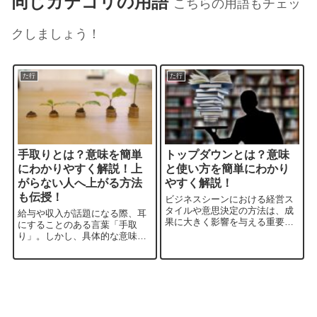
同じカテゴリの用語
こちらの用語もチェッ
クしましょう！
た行
た行
手取りとは？意味を簡単
トップダウンとは？意味
にわかりやすく解説！上
と使い方を簡単にわかり
がらない人へ上がる方法
やすく解説！
も伝授！
ビジネスシーンにおける経営ス
タイルや意思決定の方法は、成
給与や収入が話題になる際、耳
果に大きく影響を与える重要な
にすることのある言葉「手取
要素です。その中でも、「トッ
り」。しかし、具体的な意味や
プダウン」という言葉はよく耳
使い方については詳しく知らな
にすることがありますが、具体
いことも多いのではないでしょ
的にどのような意味を持ち、ど
うか。この記事では、「手取
のように活用することができる
り」とは何か、その意味や使い
のでしょうか。本...
方を詳しく解説し、実際の生活
で適切に活用していく...