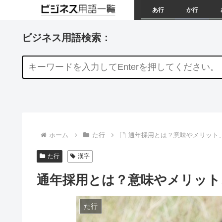
あ行
か行
ビジネス用語検索：
ホーム
た行
通年採用とは？意味やメリット
た行
漢字
通年採用とは？意味やメリット
た行