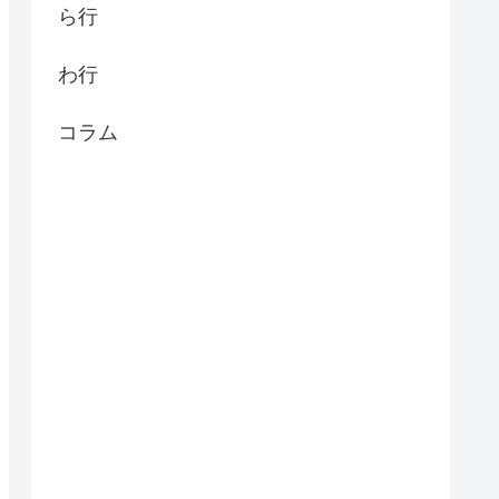
ら行
わ行
コラム