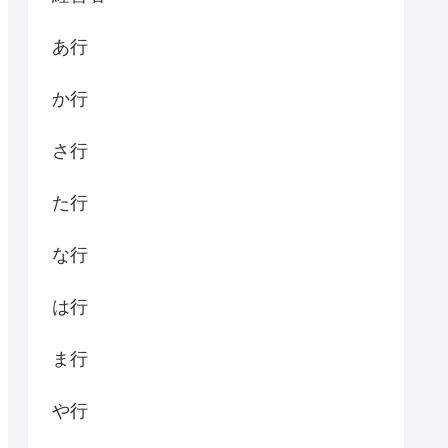
あ行
か行
さ行
た行
な行
は行
ま行
や行