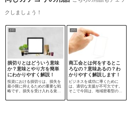
クしましょう！
さ行
さ行
損切りとはどういう意味
商工会とは何をするとこ
か？意味とやり方を簡単
ろなの？意味あるの？わ
にわかりやすく解説！
かりやすく解説します！
投資における損切りは、損失を
ビジネスを成功に導くために
最小限に抑えるための重要な戦
は、適切な支援が不可欠です。
略です。損失を受け入れる覚悟
そこで今回は、地域密着型の支
を持ち、冷静な判断を下すこと
援団体である「商工会」につい
が求められます。また、損切り
て詳しく解説します。商工会の
のタイミングやルールを設定
概要から具体的な活動内容、入
し、感情に惑わされずに機械的
会金や年会費の詳細まで、ビジ
に実行することが重要です。本
ネスオーナーの皆さんに役立つ
ブログでは、損切り...
情報を網羅していま...