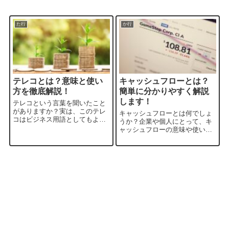
た行
か行
テレコとは？意味と使い
キャッシュフローとは？
方を徹底解説！
簡単に分かりやすく解説
します！
テレコという言葉を聞いたこと
がありますか？実は、このテレ
キャッシュフローとは何でしょ
コはビジネス用語としてもよく
うか？企業や個人にとって、キ
使われる日本語の言葉で、関西
ャッシュフローの意味や使い方
弁としても知られています。本
は非常に重要な要素です。この
記事では、テレコの意味や由
記事では、キャッシュフローの
来、使い方について詳しく解説
定義や、それが経営にどのよう
していきますので、これからの
に関わるか、そしてキャッシュ
コミュニケーション...
フローの計算方法や活用方法に
ついて解説してい...