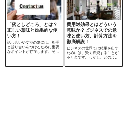
「落としどころ」とは？
費用対効果とはどういう
正しい意味と効果的な使
意味か？ビジネスでの意
い方！
味と使い方、計算方法を
徹底解説！
話し合いや交渉の際には、相手
と折り合いをつけるために重要
ビジネスの世界では結果を出す
なポイントが存在します。それ
ためには、賢く投資することが
が「落としどころ」という言葉
不可欠です。しかし、どのよう
ですが、実際の意味や使い方は
にして効率的にリソースを配分
理解しているでしょうか？本記
し、最大の成果を引き出せるの
事では、「落としどころと
でしょうか？その答えの一つが
は？」とはどのような意味で使
「費用対効果」という概念で
われるのか、そしてそ...
す。このブログでは、「費用対
効果とは？意味使い...