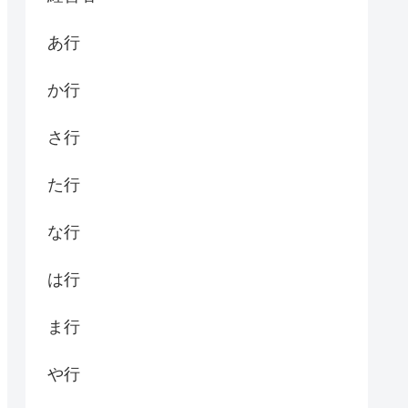
あ行
か行
さ行
た行
な行
は行
ま行
や行