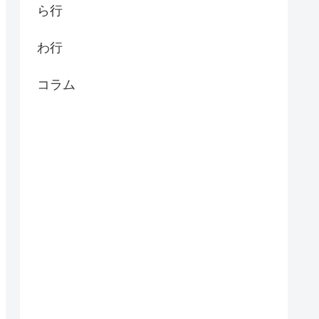
ら行
わ行
コラム