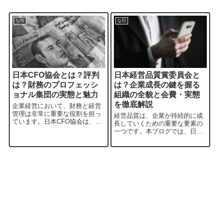
な行
な行
日本CFO協会とは？評判
日本経営品質賞委員会と
は？財務のプロフェッシ
は？企業成長の鍵を握る
ョナル集団の実態と魅力
組織の全貌と会費・実態
を徹底解説
企業経営において、財務と経営
管理は非常に重要な役割を担っ
経営品質は、企業が持続的に成
ています。日本CFO協会は、こ
長していくための重要な要素の
の分野における専門家の育成と
一つです。本ブログでは、日本
教育を目的とした団体です。本
経営品質賞委員会の紹介を通じ
ブログでは、日本CFO協会の概
て、経営品質向上の意義と具体
要、活動内容、会員制度などに
的なアプローチについて解説し
ついて詳しく解説しています。
ます。組織の生産性や競争力を
財務・経営管...
高めるためのヒントが詰まって
いますので、ぜひ...