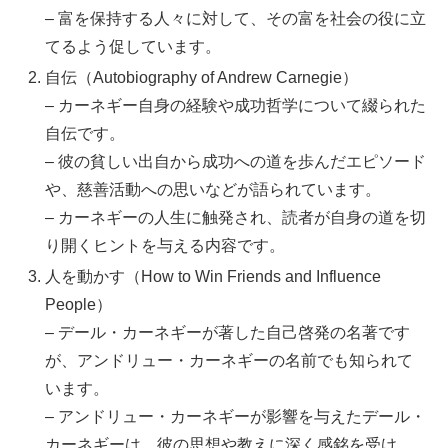
– 富を保持する人々に対して、その富を社会の役に立
てるよう促しています。
自伝（Autobiography of Andrew Carnegie）
– カーネギー自身の経験や成功哲学について綴られた
自伝です。
– 彼の貧しい出自から成功への道を歩んだエピソード
や、慈善活動への思いなどが語られています。
– カーネギーの人生に触発され、読者が自身の道を切
り開くヒントを与える内容です。
人を動かす（How to Win Friends and Influence
People）
– デール・カーネギーが著した自己啓発の名著です
が、アンドリュー・カーネギーの名前でも知られて
います。
– アンドリュー・カーネギーが影響を与えたデール・
カーネギーは、彼の思想や教えに深く感銘を受け、