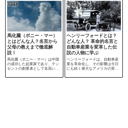
経営者
経営者
馬化騰（ポニー・マー）
ヘンリーフォードとは？
とはどんな人？名言から
どんな人？ 革命的名言と
父母の教えまで徹底解
自動車産業を変革した伝
説！
説の人物に学ぶ
馬化騰（ポニー・マー）は中国
ヘンリーフォードは、自動車産
の成功した起業家であり、テン
業を革命化し、その影響は今日
セントの創業者として名高い存
にも続く偉大なアメリカの実業
在です。彼の豊かな経験と独自
家であり、フォード・モーター
の経営スタイルが多くの人々に
の創設者です。彼が確立した大
影響を与えています。このブロ
量生産システムや労働者に対す
グでは、馬化騰とは何者なの
る革新的な取り組みは、多くの
か、彼の名言や父母の影響がど
人々の生活に変化をもたらしま
のように彼の人生に...
した。さらに、彼...