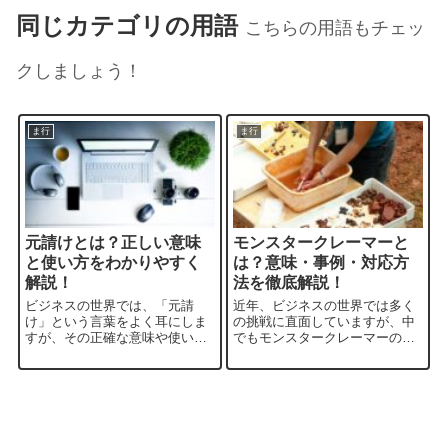
同じカテゴリの用語
こちらの用語もチェッ
クしましょう！
ま行
ま行
元請けとは？正しい意味
モンスタークレーマーと
と使い方をわかりやすく
は？意味・事例・対応方
解説！
法を徹底解説！
ビジネスの世界では、「元請
近年、ビジネスの世界では多く
け」という言葉をよく耳にしま
の挑戦に直面していますが、中
すが、その正確な意味や使い方
でもモンスタークレーマーの問
を理解している人は実はそれほ
題は企業やサービス提供者にと
ど多くないかもしれません。元
って特に厄介な存在です。一体
請け、下請け、それに一次下請
「モンスタークレーマー」とは
けといった用語は、特に大規模
何か、その意味や使い方につい
なプロジェクトや複数の企業が
て詳しく掘り下げることで、こ
関わる業務において...
の問題の本質を理...