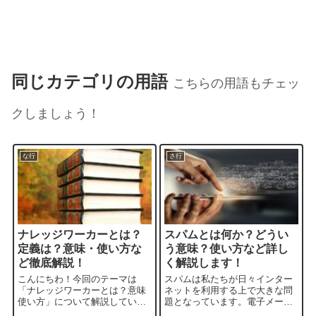
同じカテゴリの用語
こちらの用語もチェッ
クしましょう！
な行
さ行
ナレッジワーカーとは？
スパムとは何か？どうい
定義は？意味・使い方な
う意味？使い方など詳し
ど徹底解説！
く解説します！
こんにちわ！今回のテーマは
スパムは私たちが日々インター
「ナレッジワーカーとは？意味
ネットを利用する上で大きな問
使い方」について解説していき
題となっています。電子メール
たいと思います。現代社会で
やSNSアカウントを介して大量