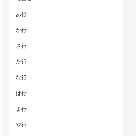
あ行
か行
さ行
た行
な行
は行
ま行
や行