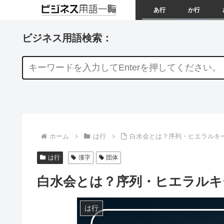
あ行
か行
ビジネス用語検索：
ホーム
は行
白水会とは？序列・ヒエラルキ
は行
漢字
団体
白水会とは？序列・ヒエラルキ
は行