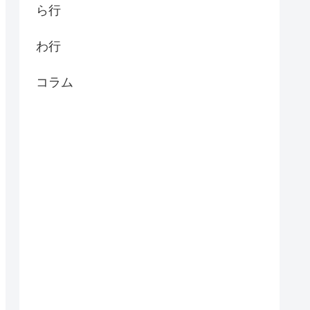
ら行
わ行
コラム