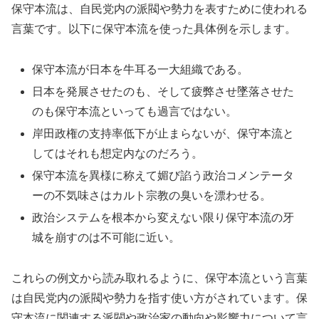
保守本流は、自民党内の派閥や勢力を表すために使われる
言葉です。以下に保守本流を使った具体例を示します。
保守本流が日本を牛耳る一大組織である。
日本を発展させたのも、そして疲弊させ墜落させた
のも保守本流といっても過言ではない。
岸田政権の支持率低下が止まらないが、保守本流と
してはそれも想定内なのだろう。
保守本流を異様に称えて媚び諂う政治コメンテータ
ーの不気味さはカルト宗教の臭いを漂わせる。
政治システムを根本から変えない限り保守本流の牙
城を崩すのは不可能に近い。
これらの例文から読み取れるように、保守本流という言葉
は自民党内の派閥や勢力を指す使い方がされています。保
守本流に関連する派閥や政治家の動向や影響力について言