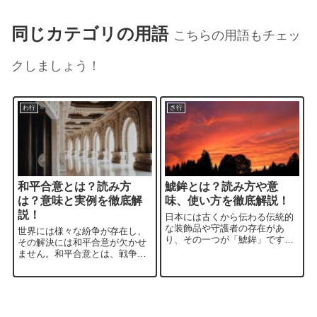
同じカテゴリの用語
こちらの用語もチェッ
クしましょう！
わ行
さ行
和平合意とは？読み方
鯱鉾とは？読み方や意
は？意味と実例を徹底解
味、使い方を徹底解説！
説！
日本には古くから伝わる伝統的
な装飾品や守護者の存在があ
世界には様々な紛争が存在し、
り、その一つが「鯱鉾」です。
その解決には和平合意が欠かせ
読み方は「しゃちほこ」です。
ません。和平合意とは、戦争や
龍や虎に似た頭部と魚のような
紛争の当事者間で合意された文
体を持つ独特の姿形が特徴的な
書のことで、紛争の終結と平和
鯱鉾には、多くの言い伝えや由
の実現を目指すものです。本ブ
来が存在します。この記事で
ログでは、和平合意の定義や重
は、鯱鉾の歴史や意味...
要性、歴史的な事例、構成要素