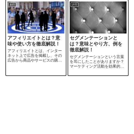
あ行
さ行
アフィリエイトとは？意
セグメンテーションと
味や使い方を徹底解説！
は？意味とやり方、例を
徹底解説！
アフィリエイトとは、インター
ネット上で広告を掲載し、その
セグメンテーションという言葉
広告から商品やサービスの購入
を耳にしたことがありますか？
や申し込みが行われた場合に報
マーケティング活動を効果的に
酬を受け取る仕組みです。この
展開するためには、このセグメ
ブログでは、アフィリエイトの
ンテーションが非常に重要な役
意味や定義、仕組み、そして稼
割を果たします。本記事では、
ぐ方法について詳しく解説して
セグメンテーションの意味や使
いきます。アフィ...
い方、その効果について詳しく
解説します。どの...