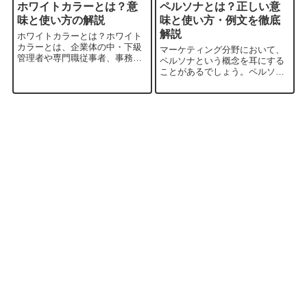
ホワイトカラーとは？意
ペルソナとは？正しい意
味と使い方の解説
味と使い方・例文を徹底
解説
ホワイトカラーとは？ホワイト
カラーとは、企業体の中・下級
マーケティング分野において、
管理者や専門職従事者、事務、
ペルソナという概念を耳にする
そして販売などの非現業部門の
ことがあるでしょう。ペルソナ
雇用労働者の総称です。現代社
とは、製品やサービスの対象と
会において、科学技術の発展や
なる典型的な顧客像を指し、効
組織化、官僚制の進行によっ
果的な戦略立案に欠かせない要
て、直接生産に関わらない管
素です。本ブログでは、ペルソ
理、販売、情報などの...
ナの定義や重要性、設定方法、
実例などを詳しく...