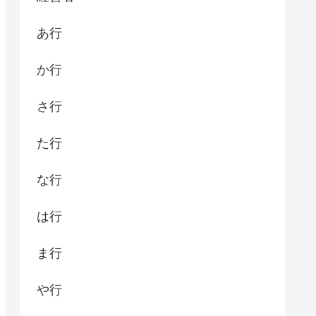
あ行
か行
さ行
た行
な行
は行
ま行
や行