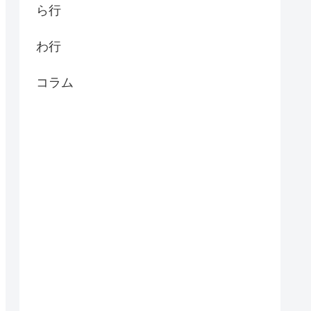
ら行
わ行
コラム