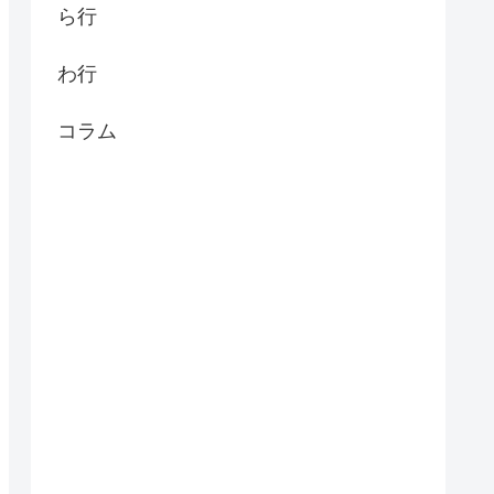
ら行
わ行
コラム