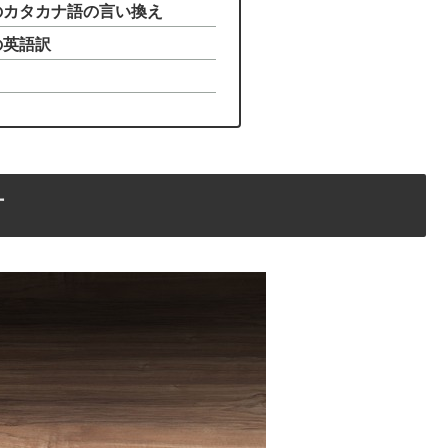
」のカタカナ語の言い換え
の英語訳
方