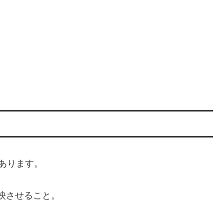
あります。
映させること。
。