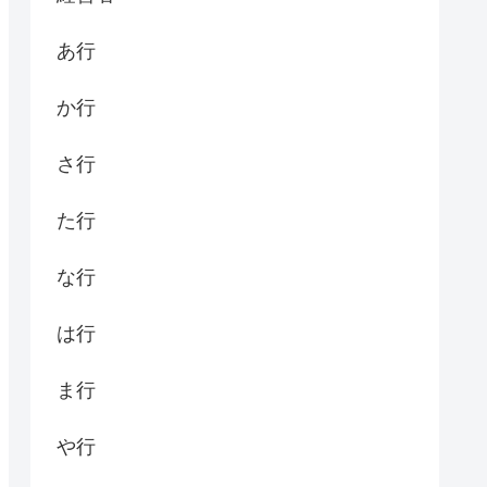
あ行
か行
さ行
た行
な行
は行
ま行
や行