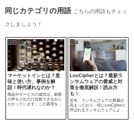
同じカテゴリの用語
こちらの用語もチェッ
クしましょう！
ま行
ら行
マーケットインとは？意
LooCipherとは？最新ラ
味と使い方、事例を解
ンサムウェアの脅威と対
説！時代遅れなのか？
策を徹底解説！読み方
も！
商品やサービスの成功は、顧客
の声をどれだけ反映できるかに
近年、ランサムウェアの脅威が
かかっています。この真理を体
高まっており、特にLooCipherと
現するマーケティング手法が
呼ばれるランサムウェアによる
「マーケットイン」です。だ
被害が世界中で報告されていま
が、実際のところ、マーケット
す。読み方は「ルーサイファ
インとは何か、その意味や使い
ー」です。このブログでは、
方については、多くの企業や個
LooCipherの概要から感染経路、
人がまだ完全には理解...
被害状況、対処法まで詳しく