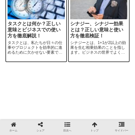
タスクとは何か？正しい
シナジー、シナジー効果
意味とビジネスでの使い
とは？正しい意味と使い
方を徹底解説！
方を徹底検証！
タスクとは、私たちが日々の仕
シナジーとは、1+1が2以上の効
事やプロジェクトを効率的に進
果を生む相乗効果のことを指し
めるために欠かせない要素です
ます。ビジネスの世界でよく使
が、その意味や使い方について
われるこの言葉は、企業や組織
十分に理解していますか？この
が協力することで、より高い成
記事では、タスクの意味や使い
果や新たなイノベーションを生
方、類似した用語の違いについ
み出すことができる強力な概念
て詳しく解説します。タスク管
です。本記事では、シナジーの
理に役立つツール...
意味や使い方...
ホーム
シェア
目次へ
トップ
サイドバー