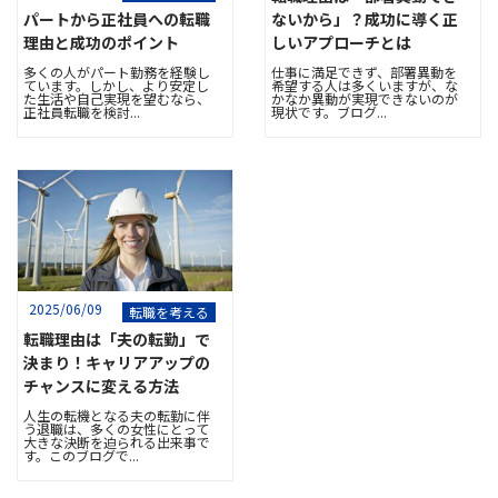
パートから正社員への転職
ないから」？成功に導く正
理由と成功のポイント
しいアプローチとは
多くの人がパート勤務を経験し
仕事に満足できず、部署異動を
ています。しかし、より安定し
希望する人は多くいますが、な
た生活や自己実現を望むなら、
かなか異動が実現できないのが
正社員転職を検討...
現状です。ブログ...
2025/06/09
転職を考える
転職理由は「夫の転勤」で
決まり！キャリアアップの
チャンスに変える方法
人生の転機となる夫の転勤に伴
う退職は、多くの女性にとって
大きな決断を迫られる出来事で
す。このブログで...